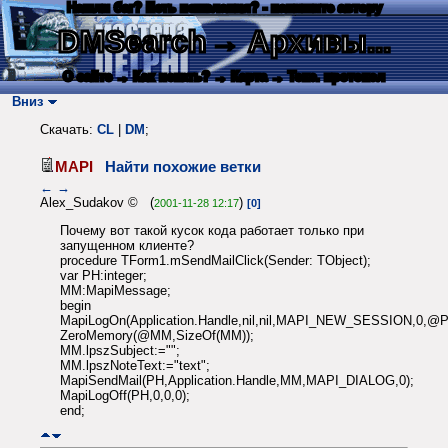
Нашли баг? Есть пожелания? - напишите автору
DMSearch
→ Архивы...
О сайте
→ Как искать?
→ Карта
→ Текс. протокол
Вниз
Скачать:
CL
|
DM
;
MAPI
Найти похожие ветки
←
→
Alex_Sudakov © (
)
2001-11-28 12:17
[0]
Почему вот такой кусок кода работает только при
запущенном клиенте?
procedure TForm1.mSendMailClick(Sender: TObject);
var PH:integer;
MM:MapiMessage;
begin
MapiLogOn(Application.Handle,nil,nil,MAPI_NEW_SESSION,0,@P
ZeroMemory(@MM,SizeOf(MM));
MM.lpszSubject:="";
MM.lpszNoteText:="text";
MapiSendMail(PH,Application.Handle,MM,MAPI_DIALOG,0);
MapiLogOff(PH,0,0,0);
end;