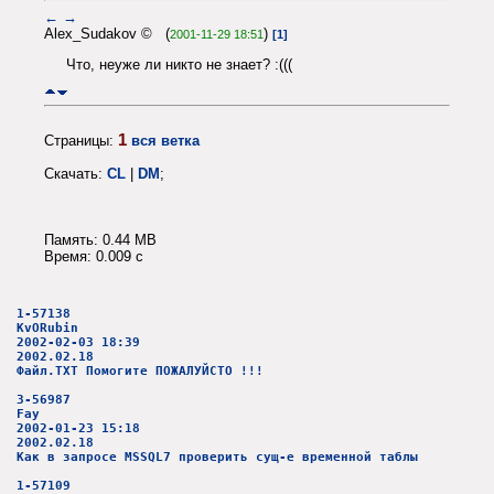
←
→
Alex_Sudakov © (
)
2001-11-29 18:51
[1]
Что, неуже ли никто не знает? :(((
1
Страницы:
вся ветка
Скачать:
CL
|
DM
;
Память: 0.44 MB
Время: 0.009 c
1-57138
KvORubin
2002-02-03 18:39
2002.02.18
Файл.ТХТ Помогите ПОЖАЛУЙСТО !!!
3-56987
Fay
2002-01-23 15:18
2002.02.18
Как в запросе MSSQL7 проверить сущ-е временной таблы
1-57109