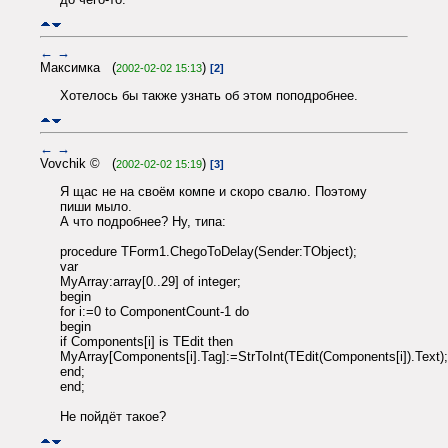
←
→
Максимка (
)
2002-02-02 15:13
[2]
Хотелось бы также узнать об этом поподробнее.
←
→
Vovchik © (
)
2002-02-02 15:19
[3]
Я щас не на своём компе и скоро свалю. Поэтому
пиши мыло.
А что подробнее? Ну, типа:
procedure TForm1.ChegoToDelay(Sender:TObject);
var
MyArray:array[0..29] of integer;
begin
for i:=0 to ComponentCount-1 do
begin
if Components[i] is TEdit then
MyArray[Components[i].Tag]:=StrToInt(TEdit(Components[i]).Text);
end;
end;
Не пойдёт такое?