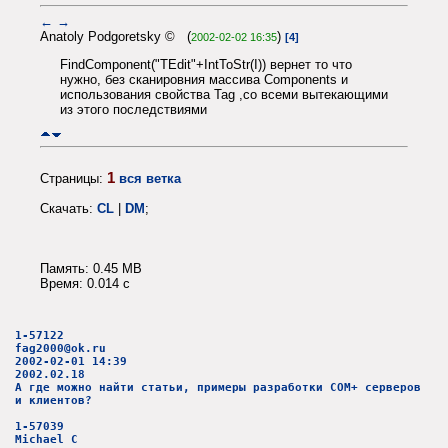
←
→
Anatoly Podgoretsky © (
)
2002-02-02 16:35
[4]
FindComponent("TEdit"+IntToStr(I)) вернет то что
нужно, без сканировния массива Components и
использования свойства Tag ,со всеми вытекающими
из этого последствиями
1
Страницы:
вся ветка
Скачать:
CL
|
DM
;
Память: 0.45 MB
Время: 0.014 c
1-57122
fag2000@ok.ru
2002-02-01 14:39
2002.02.18
А где можно найти статьи, примеры разработки COM+ серверов
и клиентов?
1-57039
Michael C