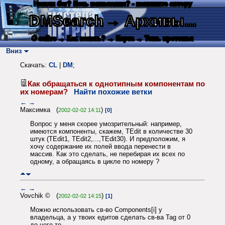
Нашли баг? Есть пожелания? - напишите автору
DMSearch
→ Архивы...
О сайте
→ Как искать?
→ Карта
→ Текс. протокол
Вниз
Скачать:
CL
|
DM
;
Как обращаться к однотипным компонентам по
их номерам?
Найти похожие ветки
←
→
Максимка (
)
2002-02-02 14:11
[0]
Вопрос у меня скорее умозрительный: например,
имеются компоненты, скажем, TEdit в количестве 30
штук (TEdit1, TEdit2,...,TEdit30). И предположим, я
хочу содержание их полей ввода перенести в
массив. Как это сделать, не перебирая их всех по
одному, а обращаясь в цикле по номеру ?
←
→
Vovchik © (
)
2002-02-02 14:15
[1]
Можно использовать св-во Components[i] у
владельца, а у твоих едитов сделать св-ва Tag от 0
до чего-то.