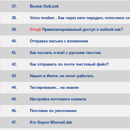
37.
Вызов OutLook
38.
Voice modem . Как через него передать голосовое с
39.
#msg0
Привелигированный доступ к outlook как?
40.
Отправка письма с вложением
41.
Как послать e-mail с русским текстом.
42.
Как отправить по почте текстовый файл?
43.
Нашел в Инете- не хочет работать
44.
Тестирование... на знание
45.
Настройка почтового клиента
46.
Почтовик по умолчанию
47.
Кто борол Winmail.dat