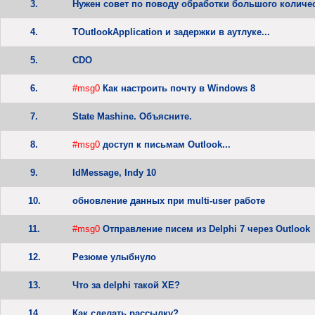
3.
Нужен совет по поводу обработки большого количе
4.
TOutlookApplication и задержки в аутлуке...
5.
CDO
6.
#msg0
Как настроить почту в Windows 8
7.
State Mashine. Объясните.
8.
#msg0
доступ к письмам Outlook...
9.
IdMessage, Indy 10
10.
обновление данных при multi-user работе
11.
#msg0
Отправление писем из Delphi 7 через Outlook
12.
Резюме улыбнуло
13.
Что за delphi такой XE?
14.
Как сделать рассылку?