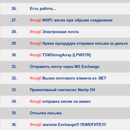
26.
Есть работа...
27.
#msg0
MAPI: висяк при обрыве соединения
28.
#msg0
Электронная почта
29.
#msg0
Нужна процедура отправки письма за деньги
30.
#msg0
TSWStringArray (LPWSTR)
31.
Отправить почту через MS Exchange
32.
#msg0
Вызов почтового клиента из .NET
33.
Примитивный синтаксис Navity O4
34.
#msg0
отправка писем на емаил
35.
Отсылка письма.
36.
#msg0
знатели Exchange!!! ПОМОГИТЕ!!!!