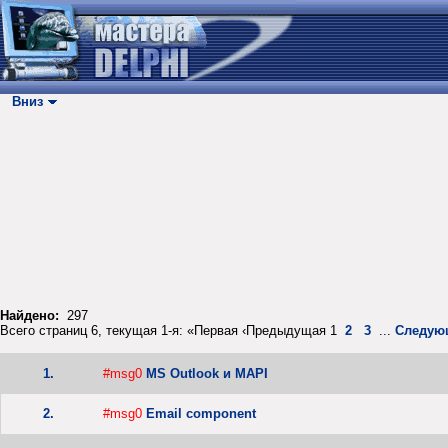
Вниз
Найдено:
297
Всего страниц 6, текущая 1-я: «Первая ‹Предыдущая 1
2
3
...
Следую
1.
#msg0
MS Outlook и MAPI
2.
#msg0
Email component