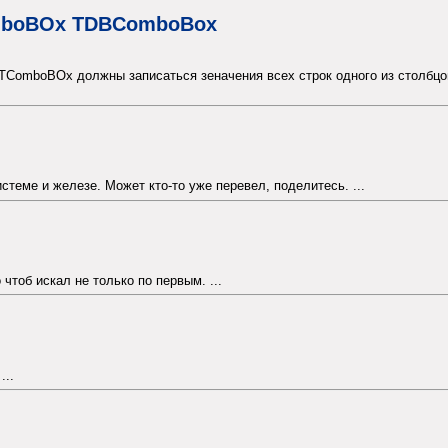
omboBOx TDBComboBox
 TComboBOx должны записаться зеначения всех строк одного из столбцов
теме и железе. Может кто-то уже перевел, поделитесь. ...
 чтоб искал не только по первым. ...
...