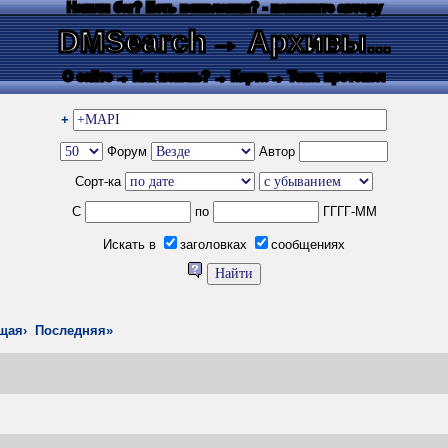
Нашли баг? Есть пожелания? - напишите автору
DMSearch
→ Архивы...
О сайте
→ Как искать?
→ Карта
→ Текс. протокол
+
Форум
Автор
Сорт-ка
С
по
ГГГГ-ММ
Искать в
заголовках
сообщениях
щая›
Последняя»