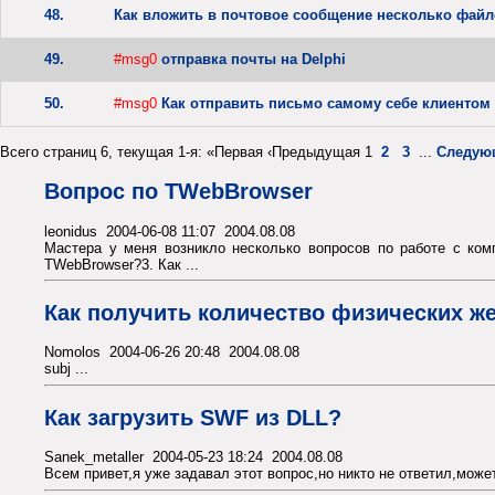
48.
Как вложить в почтовое сообщение несколько фай
49.
#msg0
отправка почты на Delphi
50.
#msg0
Как отправить письмо самому себе клиентом
Всего страниц 6, текущая 1-я: «Первая ‹Предыдущая 1
2
3
...
Следую
Вопрос по TWebBrowser
leonidus 2004-06-08 11:07 2004.08.08
Мастера у меня возникло несколько вопросов по работе с ком
TWebBrowser?3. Как ...
Как получить количество физических ж
Nomolos 2004-06-26 20:48 2004.08.08
subj ...
Как загрузить SWF из DLL?
Sanek_metaller 2004-05-23 18:24 2004.08.08
Всем привет,я уже задавал этот вопрос,но никто не ответил,может н