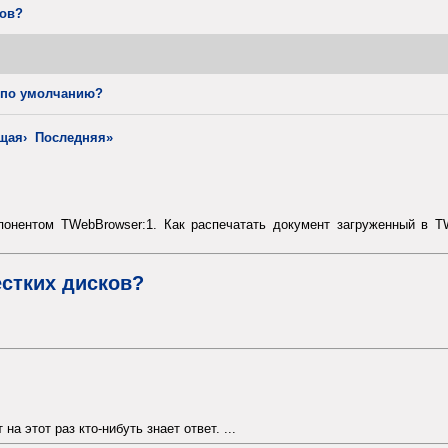
лов?
 по умолчанию?
щая›
Последняя»
понентом TWebBrowser:1. Как распечатать документ загруженный в 
естких дисков?
а этот раз кто-нибуть знает ответ. ...