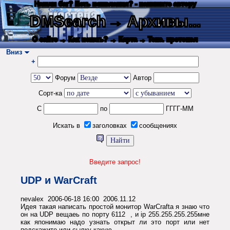
Нашли баг? Есть пожелания? - напишите автору
DMSearch
→ Архивы...
О сайте
→ Как искать?
→ Карта
→ Текс. протокол
Вниз
+
Форум
Автор
Сорт-ка
С
по
ГГГГ-ММ
Искать в
заголовках
сообщениях
Введите запрос!
UDP и WarCraft
nevalex 2006-06-18 16:00 2006.11.12
Идея такая написать простой монитор WarCrafta я знаю что
он на UDP вещаеь по порту 6112 , и ip 255.255.255.255мне
как японимаю надо узнать открыт ли это порт или нет
подскажите или сылку какую ...