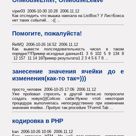
OnMouseEnter, OnMouseLeave
viper03 2006-10-30 10:28 2006.11.12
Как отследить что мышка наехала на ListBox? У ЛистБокса
нет таких событий... :-(( ...
Помогите, пожалуйста!
ReWQ 2006-10-26 16:52 2006.11.12
Как вывести полследовательность чисел в таком
порядке??Пример исходных данных41 3 6 102 5 9 134 8
12 157 11 14 16Пример результата1 2 3 4 5 6 7 8 ...
занесение значения ячейки до е
изменения(как-то так=)))
просто_человек 2006-10-25 17:06 2006.11.12
Уже пробовал спросить в другой ветке,но попросили
создать новую)))Собсно сабж:Нужно чтоб некоторая
процедура выполнялась непосредственно при изменении
значения ячейки...Пробую так:procedure TForm4.Tab ...
кодировка в PHP
kan 2006-10-26 10:06 2006.11.12