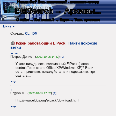
Нашли баг? Есть пожелания? - напишите автору
DMSearch
→ Архивы...
О сайте
→ Как искать?
→ Карта
→ Текс. протокол
Вниз
Скачать:
CL
|
DM
;
Нужен работающий ElPack
Найти похожие
ветки
←
→
Петров Денис (
)
2002-10-05 14:42
[0]
У кого-нибудь есть взломанный ElPack (набор
controls"ов в стиле Office XP/Windows XP)? Если
есть, пришлите, пожалуйста, или подскажите, где
скачать...
←
→
Cr@sh © (
)
2002-10-05 17:32
[1]
http://www.eldos.org/elpack/download.html