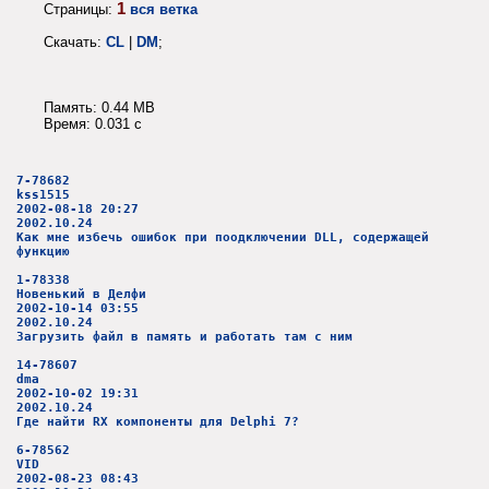
1
Страницы:
вся ветка
Скачать:
CL
|
DM
;
Память: 0.44 MB
Время: 0.031 c
7-78682
kss1515
2002-08-18 20:27
2002.10.24
Как мне избечь ошибок при поодключении DLL, содержащей
функцию
1-78338
Новенький в Делфи
2002-10-14 03:55
2002.10.24
Загрузить файл в память и работать там с ним
14-78607
dma
2002-10-02 19:31
2002.10.24
Где найти RX компоненты для Delphi 7?
6-78562
VID
2002-08-23 08:43