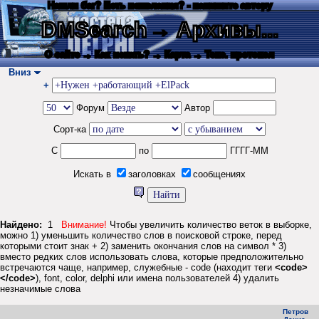
Нашли баг? Есть пожелания? - напишите автору
DMSearch
→ Архивы...
О сайте
→ Как искать?
→ Карта
→ Текс. протокол
Вниз
+
Форум
Автор
Сорт-ка
С
по
ГГГГ-ММ
Искать в
заголовках
сообщениях
Найдено:
1
Внимание!
Чтобы увеличить количество веток в выборке,
можно 1) уменьшить количество слов в поисковой строке, перед
которыми стоит знак + 2) заменить окончания слов на символ * 3)
вместо редких слов использовать слова, которые предположительно
встречаются чаще, например, служебные - code (находит теги
<code>
</code>
), font, color, delphi или имена пользователей 4) удалить
незначимые слова
Петров