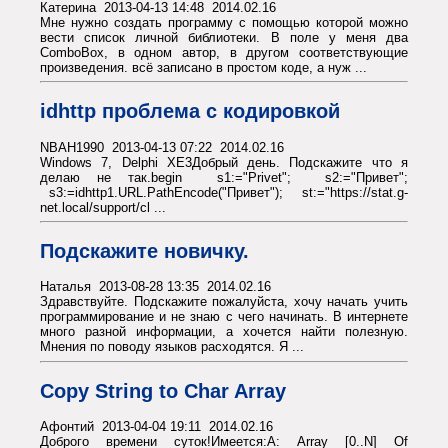
Катерина 2013-04-13 14:48 2014.02.16
Мне нужно создать программу с помощью которой можно
вести список личной библиотеки. В поле у меня два
ComboBox, в одном автор, в другом соответствующие
произведения. всё записано в простом коде, а нуж ...
idhttp проблема с кодировкой
NBAH1990 2013-04-13 07:22 2014.02.16
Windows 7, Delphi XE3Добрый день. Подскажите что я
делаю не так.begin s1:="Privet"; s2:="Привет";
s3:=idhttp1.URL.PathEncode("Привет"); st:="https://stat.g-
net.local/support/cl ...
Подскажите новичку.
Наталья 2013-08-28 13:35 2014.02.16
Здравствуйте. Подскажите пожалуйста, хочу начать учить
программирование и не знаю с чего начинать. В интернете
много разной информации, а хочется найти полезную.
Мнения по поводу языков расходятся. Я ...
Copy String to Char Array
Афонтий 2013-04-04 19:11 2014.02.16
Доброго времени суток!Имеется:A: Array [0..N] Of