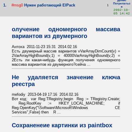
Денис
Потрепатьс
1.
#msg0
Нужен работающий ElPack
1
я
2002-10-
05 14:42
олучение одномерного массива
вариантов из двумерного
Антоха 2011-11-23 15:31 2014.02.16
Есть двумерный массив вариантов vVarArrayDimCount(v) =
2VarArrayHighBound(v,1) = 40000VarArrayHighBound(v,2) =
2Есть ли какая-нибудь функция получения одномерного
массива вариантов из двумерного?сейча ...
Не удаляется значение ключа
реестра
mefodiy 2013-04-19 17:16 2014.02.16
Вот код: var Reg:TRegistry;begin Reg := TRegistry.Create;
Reg.RootKey := HKEY_LOCAL_MACHINE; if
Reg.OpenKey("\Software\Microsoft\Windows CE
Services",False) then R ...
Сохраненеие картинки из paintbox