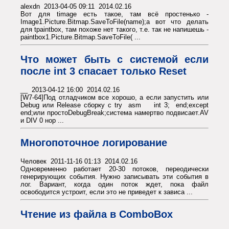
alexdn 2013-04-05 09:11 2014.02.16
Вот для timage есть такое, там всё простенько -
Image1.Picture.Bitmap.SaveToFile(name);а вот что делать
для tpaintbox, там похоже нет такого, т.е. так не напишешь -
paintbox1.Picture.Bitmap.SaveToFile( ...
Что может быть с системой если
после int 3 спасает только Reset
__ 2013-04-12 16:00 2014.02.16
[W7-64]Под отладчиком все хорошо, а если запустить или
Debug или Release сборку с try asm int 3; end;except
end;или простоDebugBreak;система намертво подвисает.AV
и DIV 0 нор ...
Многопоточное логирование
Человек 2011-11-16 01:13 2014.02.16
Одновременно работает 20-30 потоков, переодически
генерирующих события. Нужно записывать эти события в
лог. Вариант, когда один поток ждет, пока файл
освободится устроит, если это не приведет к зависа ...
Чтение из файла в ComboBox