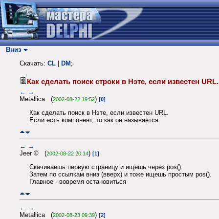
Вниз
Скачать:
CL
|
DM
;
Как сделать поиск строки в Нэте, если известен UR
←
→
Metallica (
)
2002-08-22 19:52
[0]
Как сделать поиск в Нэте, если известен URL.
Если есть компонент, то как он называется.
←
→
Jeer © (
)
2002-08-22 20:14
[1]
Скачиваешь первую страницу и ищешь через pos().
Затем по ссылкам вниз (вверх) и тоже ищешь простым pos().
Главное - вовремя остановиться
←
→
Metallica (
)
2002-08-23 09:39
[2]