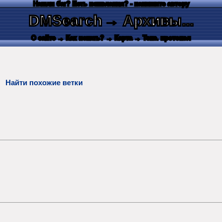
Нашли баг? Есть пожелания? - напишите автору
DMSearch
→ Архивы...
О сайте
→ Как искать?
→ Карта
→ Текс. протокол
L.
Найти похожие ветки