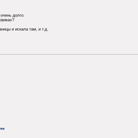
 очень долго.
овиках?
ницы и искала там, и т.д.
ими