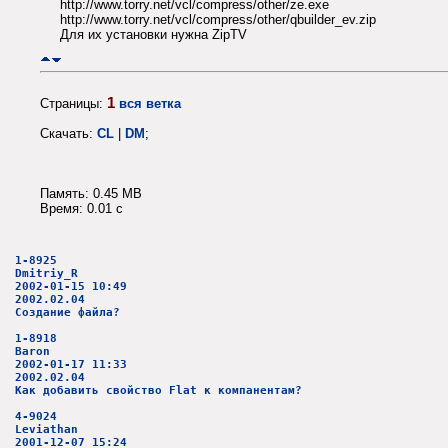
http://www.torry.net/vcl/compress/other/ze.exe
http://www.torry.net/vcl/compress/other/qbuilder_ev.zip
Для их установки нужна ZipTV
1
Страницы:
вся ветка
Скачать:
CL
|
DM
;
Память: 0.45 MB
Время: 0.01 c
1-8925
Dmitriy_R
2002-01-15 10:49
2002.02.04
Создание файла?
1-8918
Baron
2002-01-17 11:33
2002.02.04
Как добавить свойство Flat к компанентам?
4-9024
Leviathan
2001-12-07 15:24