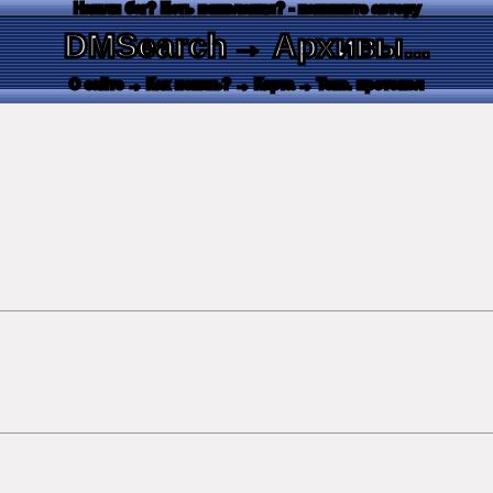
Нашли баг? Есть пожелания? - напишите автору
DMSearch
→ Архивы...
О сайте
→ Как искать?
→ Карта
→ Текс. протокол