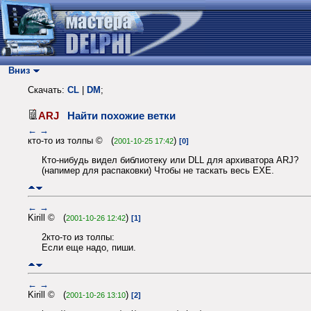
Вниз
Скачать:
CL
|
DM
;
ARJ
Найти похожие ветки
←
→
кто-то из толпы © (
)
2001-10-25 17:42
[0]
Кто-нибудь видел библиотеку или DLL для архиватора ARJ?
(напимер для распаковки) Чтобы не таскать весь EXE.
←
→
Kirill © (
)
2001-10-26 12:42
[1]
2кто-то из толпы:
Если еще надо, пиши.
←
→
Kirill © (
)
2001-10-26 13:10
[2]