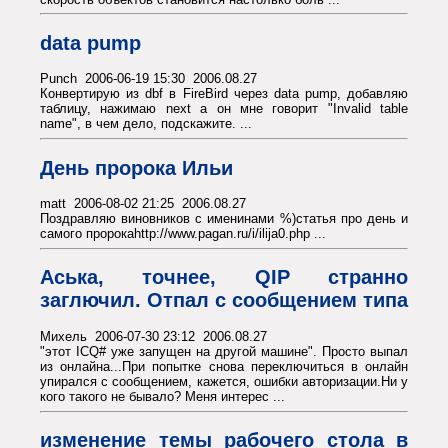
data pump
Punch 2006-06-19 15:30 2006.08.27
Конвертирую из dbf в FireBird через data pump, добавляю
таблицу, нажимаю next а он мне говорит "Invalid table
name", в чем дело, подскажите. ...
День пророка Ильи
matt 2006-08-02 21:25 2006.08.27
Поздравляю виновников с именинами %)статья про день и
самого пророкаhttp://www.pagan.ru/i/ilija0.php ...
Аська, точнее, QIP странно
заглючил. Отпал с сообщением типа
Михель 2006-07-30 23:12 2006.08.27
"этот ICQ# уже запущен на другой машине". Просто выпал
из онлайна...При попытке снова переключиться в онлайн
упирался с сообщением, кажется, ошибки авторизации.Ни у
кого такого не бывало? Меня интерес ...
изменение темы рабочего стола в