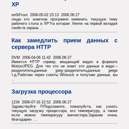
ХР
err0rFrost 2006-05-02 23:13 2006.08.27
люди кто знаеткак програмно изменить текущую тему
рабочего стола в ХР?та которая .theme на первой вкладке
свойств экрана ...
Как замедлить прием данных с
сервера HTTP
DVM 2006-04-06 11:42 2006.08.27
Имеется HTTP сервер, вещающий видео в формате
MotionJPEG. Для тех кто не знает это данные в виде:--
разделительданные jpeg--разделительданные jpegи
т.д.Работаю через сокеты Winsock и получаю данные, вы
...
Загрузка процессора
1234 2006-07-16 22:52 2006.08.27
Здравствуйте !!!Подскажите, пожалуйста, как узнать
текущую загрузку процессора, его температуру, а также
если можно температуру винчестера.Зарание очень
благодарен. ...