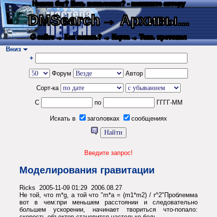
Нашли баг? Есть пожелания? - напишите автору
DMSearch
→ Архивы...
О сайте
→ Как искать?
→ Карта
→ Текс. протокол
Вниз
+
Форум
Автор
Сорт-ка
С
по
ГГГГ-ММ
Искать в
заголовках
сообщениях
Введите запрос!
Моделирования гравитации
Ricks 2005-11-09 01:29 2006.08.27
Не той, что m*g, а той что "m*a = (m1*m2) / r^2"Проблемма
вот в чем:при меньшем расстоянии и следовательно
большем ускорении, начинает твориться что-попало:
скорость объектов становится настолько боль ...