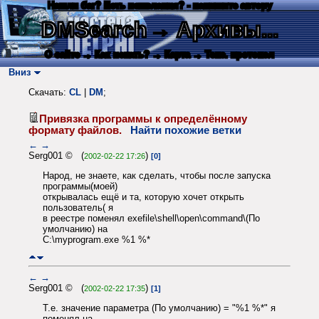
Нашли баг? Есть пожелания? - напишите автору
DMSearch
→ Архивы...
О сайте
→ Как искать?
→ Карта
→ Текс. протокол
Вниз
Скачать:
CL
|
DM
;
Привязка программы к определённому
формату файлов.
Найти похожие ветки
←
→
Serg001 © (
)
2002-02-22 17:26
[0]
Народ, не знаете, как сделать, чтобы после запуска
программы(моей)
открывалась ещё и та, которую хочет открыть
пользователь( я
в реестре поменял exefile\shell\open\command\(По
умолчанию) на
C:\myprogram.exe %1 %*
←
→
Serg001 © (
)
2002-02-22 17:35
[1]
Т.е. значение параметра (По умолчанию) = "%1 %*" я
поменял на