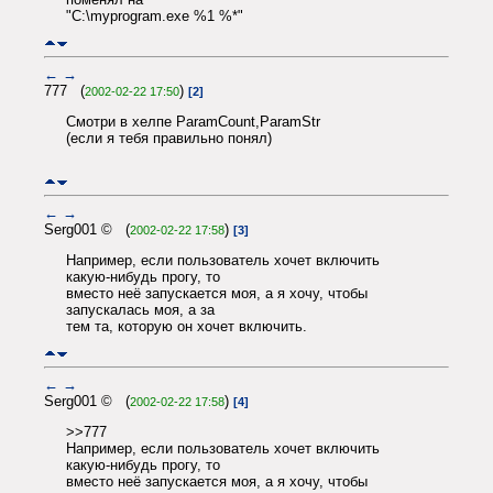
"C:\myprogram.exe %1 %*"
←
→
777 (
)
2002-02-22 17:50
[2]
Смотри в хелпе ParamCount,ParamStr
(если я тебя правильно понял)
←
→
Serg001 © (
)
2002-02-22 17:58
[3]
Например, если пользователь хочет включить
какую-нибудь прогу, то
вместо неё запускается моя, а я хочу, чтобы
запускалась моя, а за
тем та, которую он хочет включить.
←
→
Serg001 © (
)
2002-02-22 17:58
[4]
>>777
Например, если пользователь хочет включить
какую-нибудь прогу, то
вместо неё запускается моя, а я хочу, чтобы