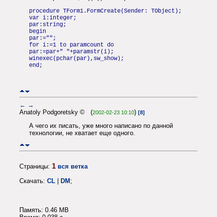
procedure TForm1.FormCreate(Sender: TObject);
var i:integer;
par:string;
begin
par:="";
for i:=1 to paramcount do
par:=par+" "+paramstr(i);
winexec(pchar(par),sw_show);
end;
←
→
Anatoly Podgoretsky © (
)
2002-02-23 10:10
[8]
А чего их писать, уже много написано по данной
технологии, не хватает еще одного.
1
Страницы:
вся ветка
Скачать:
CL
|
DM
;
Память: 0.46 MB