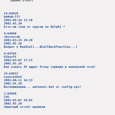
Время: 0.038 c
14-64839
DeMoN-777
2002-04-10 13:18
2002.05.20
Есть-ли толк от курсов по Delphi ?
4-64860
chernoruk
2002-03-14 20:20
2002.05.20
Вопрос о RasDial(...@CallBackFunction...)
6-64764
Viksoft
2002-03-07 17:17
2002.05.20
Как узнать IP адрес Proxy сервера в локальной сети?
14-64815
LazorenkoX
2002-04-11 16:53
2002.05.20
Воспоминания... autoexec.bat or config.sys?
1-64600
LVG
2002-05-07 20:01
2002.05.20
обратный отсчёт времени