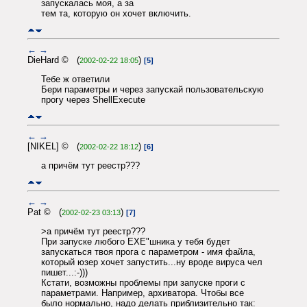
запускалась моя, а за
тем та, которую он хочет включить.
←
→
DieHard © (
)
2002-02-22 18:05
[5]
Тебе ж ответили
Бери параметры и через запускай пользовательскую
прогу через ShellExecute
←
→
[NIKEL] © (
)
2002-02-22 18:12
[6]
а причём тут реестр???
←
→
Pat © (
)
2002-02-23 03:13
[7]
>а причём тут реестр???
При запуске любого EXE"шника у тебя будет
запускаться твоя прога с параметром - имя файла,
который юзер хочет запустить...ну вроде вируса чел
пишет...:-)))
Кстати, возможны проблемы при запуске проги с
параметрами. Например, архиватора. Чтобы все
было нормально, надо делать приблизительно так: