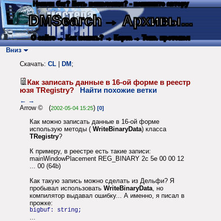
Нашли баг? Есть пожелания? - напишите автору
DMSearch
→ Архивы...
О сайте
→ Как искать?
→ Карта
→ Текс. протокол
Вниз
Скачать:
CL
|
DM
;
Как записать данные в 16-ой форме в реестр
юзя TRegistry?
Найти похожие ветки
←
→
Arrow © (
)
2002-05-04 15:25
[0]
Как можно записать данные в 16-ой форме
использую методы (
WriteBinaryData
) класса
TRegistry
?
К примеру, в реестре есть такие записи:
mainWindowPlacement REG_BINARY 2c 5e 00 00 12
... 00 (64b)
Как такую запись можно сделать из Дельфи? Я
пробывал использовать
WriteBinaryData
, но
компилятор выдавал ошибку... А именно, я писал в
прожке:
bigbuf: string;
...