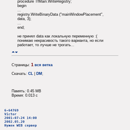
procedure TfMain.WriteRegistry;
begin
...
registry.WriteBinaryData ("mainWindowPlacement",
data, 3);
...
end;
не принял data как локальную переменную :(
понимаю некрасивость такого варианта, но если
работает, то лучше не трогать...
1
Страницы:
вся ветка
Скачать:
CL
|
DM
;
Память: 0.45 MB
Время: 0.013 c
6-64769
Victor
2001-07-24 14:00
2002.05.20
Нужен WEB сервер