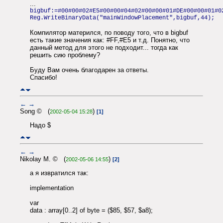
...
bigbuf:=#00#00#02#E5#00#00#04#02#00#00#01#DE#00#00#01#0
Reg.WriteBinaryData("mainWindowPlacement",bigbuf,44);
Компилятор матерился, по поводу того, что в bigbuf
есть такие значения как: #FF,#E5 и т.д. Понятно, что
данный метод для этого не подходит... тогда как
решить сию проблему?
Буду Вам очень благодарен за ответы.
Спасибо!
←
→
Song © (
)
2002-05-04 15:28
[1]
Надо $
←
→
Nikolay M. © (
)
2002-05-06 14:55
[2]
а я извратился так:
implementation
var
data : array[0..2] of byte = ($85, $57, $a8);