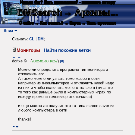
Нашли баг? Есть пожелания? - напишите автору
DMSearch
→ Архивы...
О сайте
→ Как искать?
→ Карта
→ Текс. протокол
Вниз
Скачать:
CL
|
DM
;
Мониторы
Найти похожие ветки
←
→
dorixe © (
)
2002-01-03 16:57
[0]
Можно ли определить програмно тип монитора и
отключить его
А также можно ли узнать тоже масое в сети
например из n-компьютеров и отключить какой надо
из них и чтобы включить мог его только я (типа что-
то того как раньше было в компьютерных играх по
исходу времени телевизор отключался)
и еще можно ли получит что-то типа screen saver из
любого компьютера в сети
thanks!