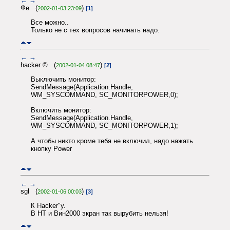
←
→
Фе (
)
2002-01-03 23:09
[1]
Все можно..
Только не с тех вопросов начинать надо.
←
→
hacker © (
)
2002-01-04 08:47
[2]
Выключить монитор:
SendMessage(Application.Handle,
WM_SYSCOMMAND, SC_MONITORPOWER,0);
Включить монитор:
SendMessage(Application.Handle,
WM_SYSCOMMAND, SC_MONITORPOWER,1);
А чтобы никто кроме тебя не включил, надо нажать
кнопку Power
←
→
sgl (
)
2002-01-06 00:03
[3]
К Hacker"у.
В НТ и Вин2000 экран так вырубить нельзя!