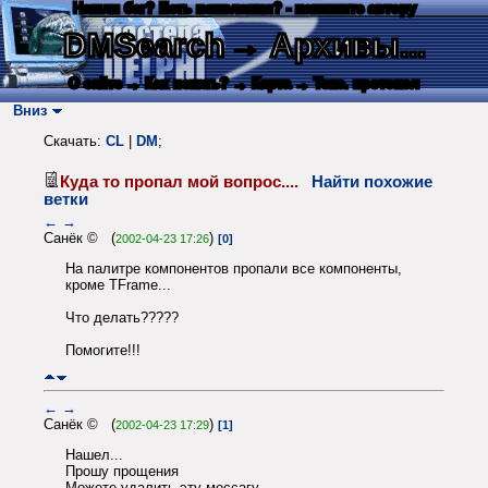
Нашли баг? Есть пожелания? - напишите автору
DMSearch
→ Архивы...
О сайте
→ Как искать?
→ Карта
→ Текс. протокол
Вниз
Скачать:
CL
|
DM
;
Куда то пропал мой вопрос....
Найти похожие
ветки
←
→
Санёк © (
)
2002-04-23 17:26
[0]
На палитре компонентов пропали все компоненты,
кроме TFrame...
Что делать?????
Помогите!!!
←
→
Санёк © (
)
2002-04-23 17:29
[1]
Нашел...
Прошу прощения
Можете удалить эту мессагу...