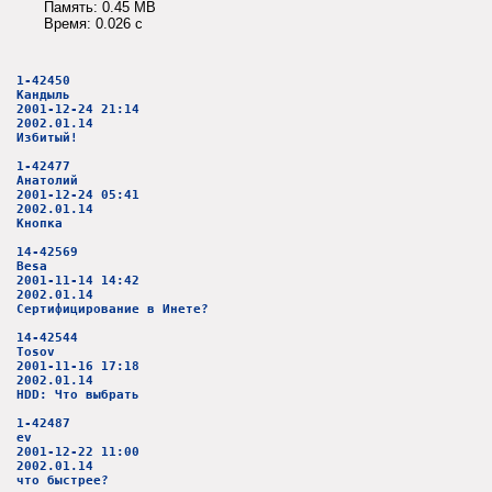
Память: 0.45 MB
Время: 0.026 c
1-42450
Кандыль
2001-12-24 21:14
2002.01.14
Избитый!
1-42477
Анатолий
2001-12-24 05:41
2002.01.14
Кнопка
14-42569
Besa
2001-11-14 14:42
2002.01.14
Сертифицирование в Инете?
14-42544
Tosov
2001-11-16 17:18
2002.01.14
HDD: Что выбрать
1-42487
ev
2001-12-22 11:00
2002.01.14
что быстрее?