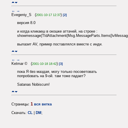
←
→
Evegeniy_S (
)
2001-10-17 12:37
[2]
версия 8.0
и когда кликаеш в окошке аттачей, на строке :
showmessage(TIdAttachment(Msg.MessageParts.Items[lvMessageP
вылазит AV, пример поставлялся вместе с инди.
←
→
Ketmar © (
)
2001-10-18 18:42
[3]
пока Я без маздая, могу только посоветовать
попробовать на 9-ой. там тоже падает?
Satanas Nobiscum!
1
Страницы:
вся ветка
Скачать:
CL
|
DM
;