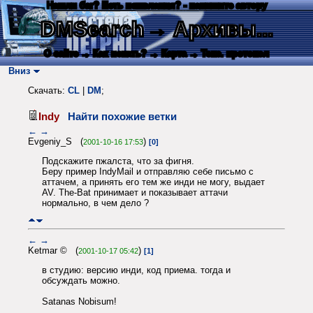
Нашли баг? Есть пожелания? - напишите автору
DMSearch
→ Архивы...
О сайте
→ Как искать?
→ Карта
→ Текс. протокол
Вниз
Скачать:
CL
|
DM
;
Indy
Найти похожие ветки
←
→
Evgeniy_S (
)
2001-10-16 17:53
[0]
Подскажите пжалста, что за фигня.
Беру пример IndyMail и отправляю себе письмо с
аттачем, а принять его тем же инди не могу, выдает
AV. The-Bat принимает и показывает аттачи
нормально, в чем дело ?
←
→
Ketmar © (
)
2001-10-17 05:42
[1]
в студию: версию инди, код приема. тогда и
обсуждать можно.
Satanas Nobisum!