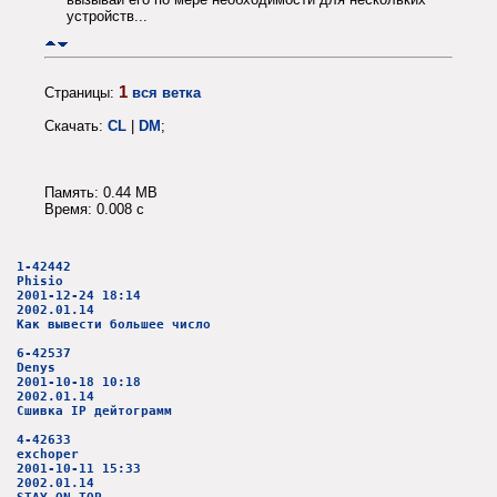
устройств...
1
Страницы:
вся ветка
Скачать:
CL
|
DM
;
Память: 0.44 MB
Время: 0.008 c
1-42442
Phisio
2001-12-24 18:14
2002.01.14
Как вывести большее число
6-42537
Denys
2001-10-18 10:18
2002.01.14
Сшивка IP дейтограмм
4-42633
exchoper
2001-10-11 15:33
2002.01.14