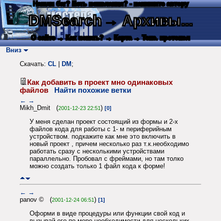
Нашли баг? Есть пожелания? - напишите автору
DMSearch
→ Архивы...
О сайте
→ Как искать?
→ Карта
→ Текс. протокол
Вниз
Скачать:
CL
|
DM
;
Как добавить в проект мно одинаковых
файлов
Найти похожие ветки
←
→
Mikh_Dmit (
)
2001-12-23 22:51
[0]
У меня сделан проект состоящий из формы и 2-х
файлов кода для работы с 1- м периферийным
устройством. подкажите как мне это включить в
новый проект , причем несколько раз т.к.необходимо
работать сразу с несколькими устройствами
параллельно. Пробовал с фреймами, но там толко
можно создать только 1 файл кода к форме!
←
→
panov © (
)
2001-12-24 06:51
[1]
Оформи в виде процедуры или функции свой код и
вызывай его по мере необходимости для нескольких