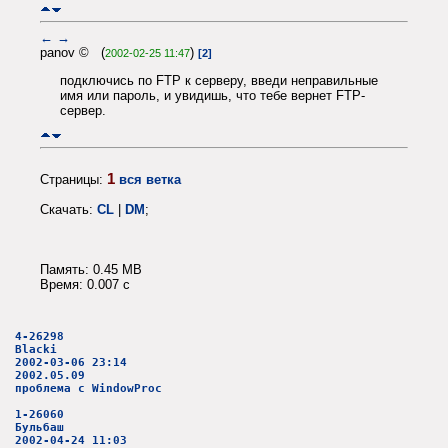
←
→
panov © (
)
2002-02-25 11:47
[2]
подключись по FTP к серверу, введи неправильные
имя или пароль, и увидишь, что тебе вернет FTP-
сервер.
1
Страницы:
вся ветка
Скачать:
CL
|
DM
;
Память: 0.45 MB
Время: 0.007 c
4-26298
Blacki
2002-03-06 23:14
2002.05.09
проблема с WindowProc
1-26060
Бульбаш
2002-04-24 11:03