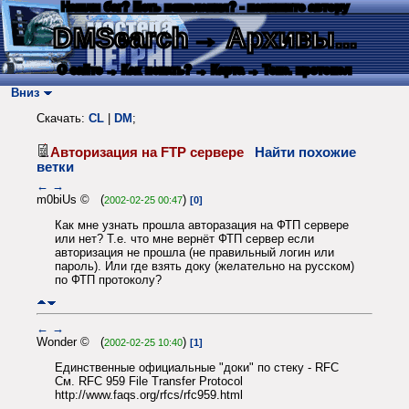
Нашли баг? Есть пожелания? - напишите автору
DMSearch
→ Архивы...
О сайте
→ Как искать?
→ Карта
→ Текс. протокол
Вниз
Скачать:
CL
|
DM
;
Авторизация на FTP сервере
Найти похожие
ветки
←
→
m0biUs © (
)
2002-02-25 00:47
[0]
Как мне узнать прошла авторазация на ФТП сервере
или нет? Т.е. что мне вернёт ФТП сервер если
авторизация не прошла (не правильный логин или
пароль). Или где взять доку (желательно на русском)
по ФТП протоколу?
←
→
Wonder © (
)
2002-02-25 10:40
[1]
Единственные официальные "доки" по стеку - RFC
См. RFC 959 File Transfer Protocol
http://www.faqs.org/rfcs/rfc959.html