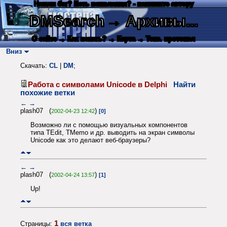
Нашли баг? Есть пожелания? - напишите автору
DMSearch
→ Архивы...
О сайте
→ Как искать?
→ Карта
→ Текс. протокол
Вниз
Скачать:
CL
|
DM
;
Работа с символами Unicode в Delphi
Найти
похожие ветки
←
→
plash07 (
)
2002-04-23 12:42
[0]
Возможно ли с помощью визуальных компонентов
типа TEdit, TMemo и др. выводить на экран символы
Unicode как это делают веб-браузеры?
←
→
plash07 (
)
2002-04-24 13:57
[1]
Up!
1
Страницы:
вся ветка