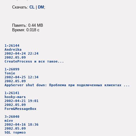
Скачать:
CL
|
DM
;
Память: 0.44 MB
Время: 0.018 c
1-26144
Andreika
2002-04-24 22:24
2002.05.09
CreateProcess и все такое...
1-26099
Tonie
2002-04-25 12:34
2002.05.09
AppServer shut down: Проблема при подключенных клиентах ...
1-26141
hooky-mars
2002-04-21 19:01
2002.05.09
Form&MessageBox
3-26040
mivv
2002-04-16 18:36
2002.05.09
SQL тормоз