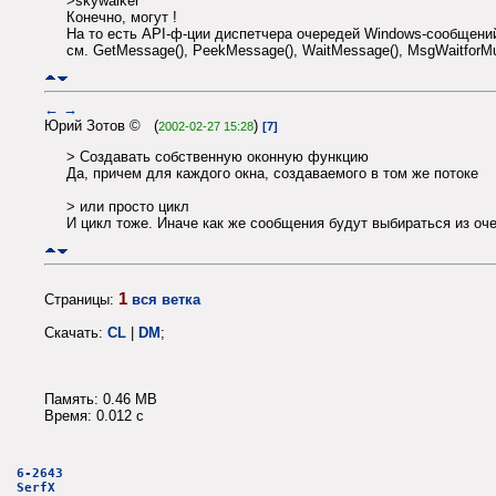
>skywalker
Конечно, могут !
На то есть API-ф-ции диспетчера очередей Windows-сообщени
см. GetMessage(), PeekMessage(), WaitMessage(), MsgWaitforMul
←
→
Юрий Зотов © (
)
2002-02-27 15:28
[7]
> Создавать собственную оконную функцию
Да, причем для каждого окна, создаваемого в том же потоке
> или просто цикл
И цикл тоже. Иначе как же сообщения будут выбираться из оч
1
Страницы:
вся ветка
Скачать:
CL
|
DM
;
Память: 0.46 MB
Время: 0.012 c
6-2643
SerfX