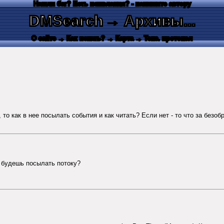
Нашли баг? Есть пожелания? - напишите автору
DMSearch
→ Архивы...
О сайте
→ Как искать?
→ Карта
→ Текс. протокол
о как в нее посылать события и как читать? Если нет - то что за безобразие
ты будешь посылать потоку?