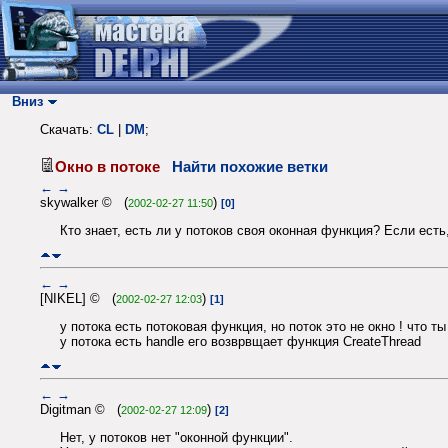
Вниз
Скачать:
CL
|
DM
;
Окно в потоке
Найти похожие ветки
←
→
skywalker © (
)
2002-02-27 11:50
[0]
Кто знает, есть ли у потоков своя оконная функция? Если есть, т
←
→
[NIKEL] © (
)
2002-02-27 12:03
[1]
у потока есть потоковая функция, но поток это не окно ! что 
у потока есть handle его возврвщает функция CreateThread
←
→
Digitman © (
)
2002-02-27 12:09
[2]
Нет, у потоков нет "оконной функции".