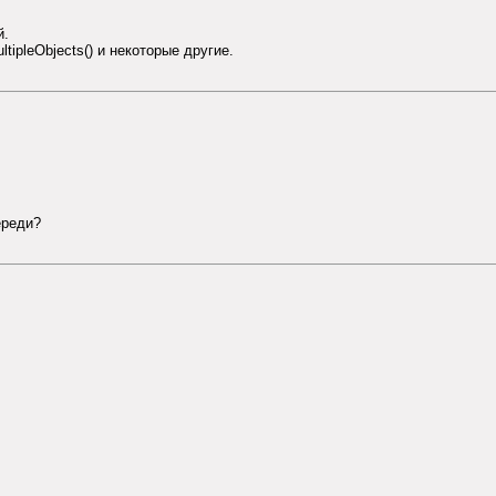
й.
tipleObjects() и некоторые другие.
ереди?