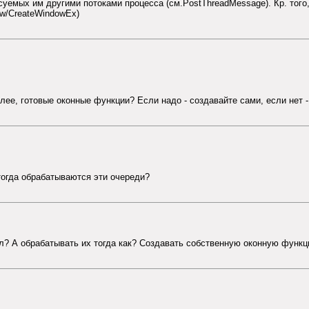
уемых им другими потоками процесса (см.PostThreadMessage). Кр. того,
ow/CreateWindowEx)
лее, готовые оконные функции? Если надо - создавайте сами, если нет -
 тогда обрабатываются эти очереди?
дл? А обрабатывать их тогда как? Создавать собственную оконную функ