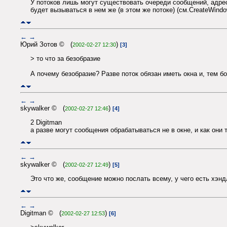
У потоков лишь могут существовать очереди сообщений, адрес
будет вызываться в нем же (в этом же потоке) (см.CreateWind
←
→
Юрий Зотов © (
)
2002-02-27 12:30
[3]
> то что за безобразие
А почему безобразие? Разве поток обязан иметь окна и, тем бо
←
→
skywalker © (
)
2002-02-27 12:46
[4]
2 Digitman
а разве могут сообщения обрабатываться не в окне, и как они
←
→
skywalker © (
)
2002-02-27 12:49
[5]
Это что же, сообщение можно послать всему, у чего есть хэн
←
→
Digitman © (
)
2002-02-27 12:53
[6]