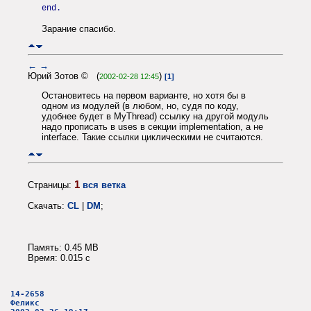
end.
Зарание спасибо.
←
→
Юрий Зотов © (
)
2002-02-28 12:45
[1]
Остановитесь на первом варианте, но хотя бы в
одном из модулей (в любом, но, судя по коду,
удобнее будет в MyThread) ссылку на другой модуль
надо прописать в uses в секции implementation, а не
interface. Такие ссылки циклическими не считаются.
1
Страницы:
вся ветка
Скачать:
CL
|
DM
;
Память: 0.45 MB
Время: 0.015 c
14-2658
Феликс