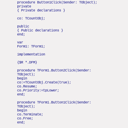
procedure Button1Click(Sender: TObject);
private
{ Private declarations }
co: TCountObj;
public
{ Public declarations }
end;
var
Form1: TForm1;
implementation
{$R *.DFM}
procedure TForm1.Button2Click(Sender:
TObject);
begin
co:=TCountObj.Create(true);
co.Resume;
co.Priority:=tpLower;
end;
procedure TForm1.Button1Click(Sender:
TObject);
begin
co.Terminate;
co.Free;
end;