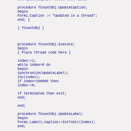
procedure TCountObj.UpdateCaption;
begin
Form1.Caption := "Updated in a thread";
end; }
{ TCountObj }
procedure TCountObj.Execute;
begin
{ Place thread code here }
index:=1;
while index>0 do
begin
Synchronize(UpdateLabel);
Inc(index);
if index>100000 then
index:=0;
if terminated then exit;
end;
end;
procedure TCountObj.UpdateLabel;
begin
Form1.Label1.Caption:=IntToStr(Index);
end;