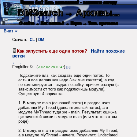
Нашли баг? Есть пожелания? - напишите автору
DMSearch
→ Архивы...
О сайте
→ Как искать?
→ Карта
→ Текс. протокол
Вниз
Скачать:
CL
|
DM
;
Как запустить еще один поток?
Найти похожие
ветки
←
→
Frogkiller © (
)
2002-02-28 10:47
[0]
Подскажите плз, как создать еще один поток. То
есть я все делаю как надо (как мне кажется), а код
не компилируется - выдает ошибку, причем разную (в
зависимости от того как подключишь модули).
Существует 4 варианта:
1. В модуле main (основной поток) в раздел uses
добавляю MyThread (дополнтельный поток), а в
модуле MyThread туда же - main. Результат: ошибка
циклической связи в модуле main (или что-то в этом
роде).
2. В модуле main в раздел uses добавляю MyThread,
а в модуле MyThread - ничего. Результат: Undeclared