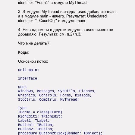
identifier: "Form1" в модуле MyThread.
3. В модуле MyThread в раздел uses добавляю main,
а в модуле main - ничего. Результат: Undeclared
identifier: "TCountObj" в модуле main.
4. Ни в одном ни в другом модуле в uses ничего не
добавляю. Результат: см. п.2+п.3.
Что мне делать?
Коды:
Основной поток:
unit main;
interface
uses
Windows, Messages, SysUtils, Classes,
Graphics, Controls, Forms, Dialogs,
StdCtrls, ComCtrls, MyThread;
type
TForm1 = class(TForm)
RichEdit1: TRichEdit;
Label1: TLabel;
Button1: TButton;
Button2: TButton;
procedure Button2Click(Sender: TObject);