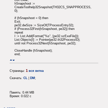
hSnapshoot :=
CreateToolhelp32Snapshot(TH32CS_SNAPPROCESS,
0);
if (hSnapshoot = 0) then
Exit;
pe32.dwSize := SizeOf(TProcessEntry32);
if (Process32First(hSnapshoot, pe32)) then
repeat
I := List.Add(Format("%s", [pe32.szExeFile]));
List.Objects[I] := Pointer(pe32.th32ProcessID);
until not Process32Next(hSnapshoot, pe32);
CloseHandle (hSnapshoot);
end;
1
Страницы:
вся ветка
Скачать:
CL
|
DM
;
Память: 0.44 MB
Время: 0.022 c