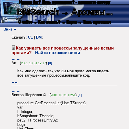
Нашли баг? Есть пожелания? - напишите автору
DMSearch
→ Архивы...
О сайте
→ Как искать?
→ Карта
→ Текс. протокол
Вниз
Скачать:
CL
|
DM
;
Как увидеть все процессы запущенные всеми
прогами?
Найти похожие ветки
←
→
Art (
)
2001-10-31 12:17
[0]
Как мне сделать так,что бы моя прога могла видеть
все запущенные процессы,напишите код.
←
→
Виктор Щербаков © (
)
2001-10-31 13:51
[1]
procedure GetProcessList(List: TStrings);
var
I: Integer;
hSnapshoot: THandle;
pe32: TProcessEntry32;
begin
List.Clear;