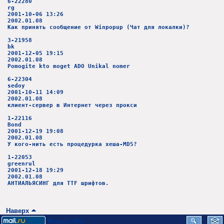
6-22280
rg
2001-10-06 13:26
2002.01.08
Как принять сообщение от Winpopup (Чат для локалки)?
3-21958
bk
2001-12-05 19:15
2002.01.08
Pomogite kto moget ADO Unikal nomer
6-22304
sedoy
2001-10-11 14:09
2002.01.08
клиент-сервер в Интернет через прокси
1-22116
Bond
2001-12-19 19:08
2002.01.08
У кого-нить есть процедурка хеша-MD5?
1-22053
greenrul
2001-12-18 19:29
2002.01.08
АНТИАЛЬЯСИНГ для TTF шрифтов.
Наверх