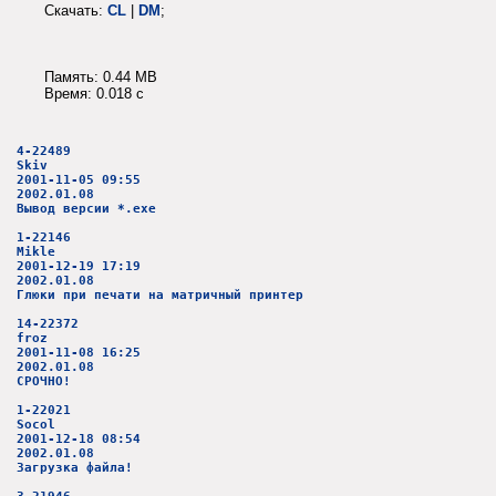
Скачать:
CL
|
DM
;
Память: 0.44 MB
Время: 0.018 c
4-22489
Skiv
2001-11-05 09:55
2002.01.08
Вывод версии *.exe
1-22146
Mikle
2001-12-19 17:19
2002.01.08
Глюки при печати на матричный принтер
14-22372
froz
2001-11-08 16:25
2002.01.08
СРОЧНО!
1-22021
Socol
2001-12-18 08:54
2002.01.08
Загрузка файла!