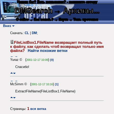
Нашли баг? Есть пожелания? - напишите автору
DMSearch
→ Архивы...
О сайте
→ Как искать?
→ Карта
→ Текс. протокол
Вниз
Скачать:
CL
|
DM
;
FileListBox1.FileName возвращает полный путь
к файлу, как сделать чтоб возвращал только имя
файла?
Найти похожие ветки
←
→
Yuraz © (
)
2001-12-17 10:09
[0]
Спасибо!
←
→
McSimm © (
)
2001-12-17 10:16
[1]
ExtractFileName(FileListBox1.FileName)
1
Страницы:
вся ветка