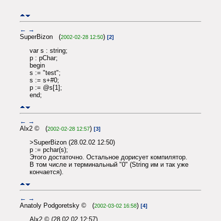
←
→
SuperBizon (
)
2002-02-28 12:50
[2]
var s : string;
p : pChar;
begin
s := "test";
s := s+#0;
p := @s[1];
end;
←
→
Alx2 © (
)
2002-02-28 12:57
[3]
>SuperBizon (28.02.02 12:50)
p := pchar(s);
Этого достаточно. Остальное дорисует компилятор.
В том числе и терминальный "0" (String им и так уже
кончается).
←
→
Anatoly Podgoretsky © (
)
2002-03-02 16:58
[4]
Alx2 © (28.02.02 12:57)