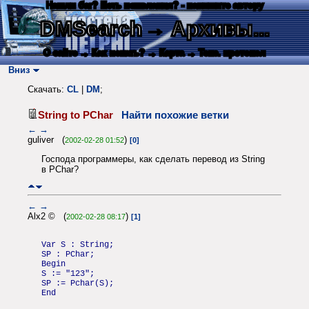
Нашли баг? Есть пожелания? - напишите автору
DMSearch
→ Архивы...
О сайте
→ Как искать?
→ Карта
→ Текс. протокол
Вниз
Скачать:
CL
|
DM
;
String to PChar
Найти похожие ветки
←
→
guliver (
)
2002-02-28 01:52
[0]
Господа программеры, как сделать перевод из String
в PChar?
←
→
Alx2 © (
)
2002-02-28 08:17
[1]
Var S : String;
SP : PChar;
Begin
S := "123";
SP := Pchar(S);
End