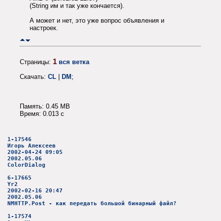
(String им и так уже кончается).
А может и нет, это уже вопрос объявления и
настроек.
1
Страницы:
вся ветка
Скачать:
CL
|
DM
;
Память: 0.45 MB
Время: 0.013 c
1-17546
Игорь Алексеев
2002-04-24 09:05
2002.05.06
ColorDialog
6-17665
Yr2
2002-02-16 20:47
2002.05.06
NMHTTP.Post - как передать большой бинарный файл?
1-17574