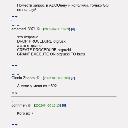
Помести запрос в ADOQuery и исполняй, только GO
не пользуй
←
→
amamed_3071 © (
)
2002-04-30 16:03
[6]
это отделно
DROP PROCEDURE otgruzki
а это отделно
CREATE PROCEDURE otgruzki .....
GRANT EXECUTE ON otgruzki TO buxs
←
→
Glonia Zbanov © (
)
2002-04-30 16:08
[7]
А если у меня их ~50?
←
→
Johnmen © (
)
2002-04-30 16:13
[8]
Кого их ?