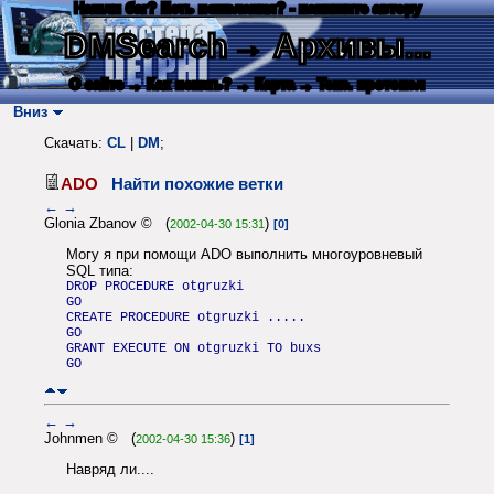
Нашли баг? Есть пожелания? - напишите автору
DMSearch
→ Архивы...
О сайте
→ Как искать?
→ Карта
→ Текс. протокол
Вниз
Скачать:
CL
|
DM
;
ADO
Найти похожие ветки
←
→
Glonia Zbanov © (
)
2002-04-30 15:31
[0]
Могу я при помощи ADO выполнить многоуровневый
SQL типа:
DROP PROCEDURE otgruzki
GO
CREATE PROCEDURE otgruzki .....
GO
GRANT EXECUTE ON otgruzki TO buxs
GO
←
→
Johnmen © (
)
2002-04-30 15:36
[1]
Навряд ли....