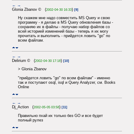
←
→
Glonia Zbanov © (
)
2002-04-30 16:33
[9]
Ну скажем мне надо совместить MS Query и свою
программу - я делаю в MS Query обновления базы -
сохраняю их в файлы - получаю набор файлов со
всей историей изменений базы - теперь я их могу
прочитать и выполнить - прийдется ловить "go" по
всем файлам.
←
→
Delirium © (
)
2002-04-30 17:18
[10]
> Glonia Zbanov
"прийдется ловить "go" по всем файлам" - именно
так и поступают osql, isql и Query Analyzer, см. Books
Online
←
→
Dj_Action (
)
2002-05-05 03:58
[11]
Правильно пхай их только без GO и все будет
полный рулез