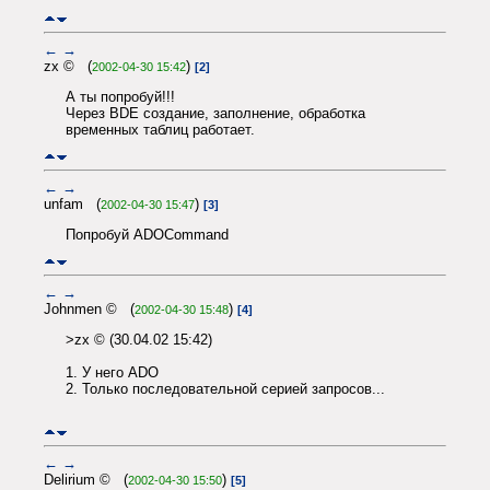
←
→
zx © (
)
2002-04-30 15:42
[2]
А ты попробуй!!!
Через BDE создание, заполнение, обработка
временных таблиц работает.
←
→
unfam (
)
2002-04-30 15:47
[3]
Попробуй ADOCommand
←
→
Johnmen © (
)
2002-04-30 15:48
[4]
>zx © (30.04.02 15:42)
1. У него ADO
2. Только последовательной серией запросов...
←
→
Delirium © (
)
2002-04-30 15:50
[5]