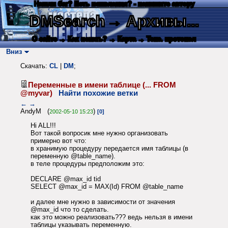
Нашли баг? Есть пожелания? - напишите автору
DMSearch
→ Архивы...
О сайте
→ Как искать?
→ Карта
→ Текс. протокол
Вниз
Скачать:
CL
|
DM
;
Переменные в имени таблице (... FROM
@myvar)
Найти похожие ветки
←
→
AndyM (
)
2002-05-10 15:23
[0]
Hi ALL!!!
Вот такой вопросик мне нужно организовать
примерно вот что:
в хранимую процедуру передается имя таблицы (в
переменную @table_name).
в теле процедуры предположим это:
DECLARE @max_id tid
SELECT @max_id = MAX(Id) FROM @table_name
и далее мне нужно в зависимости от значения
@max_id что то сделать.
как это можно реализовать??? ведь нельзя в имени
таблицы указывать переменную.