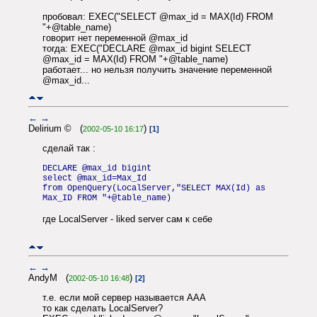
пробовал: EXEC("SELECT @max_id = MAX(Id) FROM
"+@table_name)
говорит нет переменной @max_id
тогда: EXEC("DECLARE @max_id bigint SELECT
@max_id = MAX(Id) FROM "+@table_name)
работает... но нельзя получить значение переменной
@max_id...
←
→
Delirium © (
)
2002-05-10 16:17
[1]
сделай так :
DECLARE @max_id bigint
select @max_id=Max_Id
from OpenQuery(LocalServer,"SELECT MAX(Id) as
Max_ID FROM "+@table_name)
где LocalServer - liked server сам к себе
←
→
AndyM (
)
2002-05-10 16:48
[2]
т.е. если мой сервер называется AAA
то как сделать LocalServer?