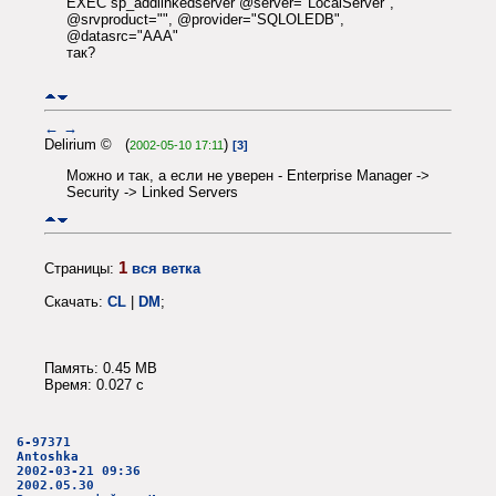
EXEC sp_addlinkedserver @server="LocalServer",
@srvproduct="", @provider="SQLOLEDB",
@datasrc="AAA"
так?
←
→
Delirium © (
)
2002-05-10 17:11
[3]
Можно и так, а если не уверен - Enterprise Manager ->
Security -> Linked Servers
1
Страницы:
вся ветка
Скачать:
CL
|
DM
;
Память: 0.45 MB
Время: 0.027 c
6-97371
Antoshka
2002-03-21 09:36
2002.05.30