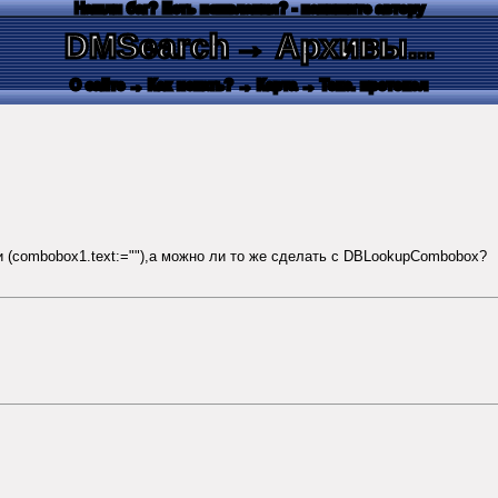
Нашли баг? Есть пожелания? - напишите автору
DMSearch
→ Архивы...
О сайте
→ Как искать?
→ Карта
→ Текс. протокол
 (combobox1.text:=""),а можно ли то же сделать с DBLookupCombobox?