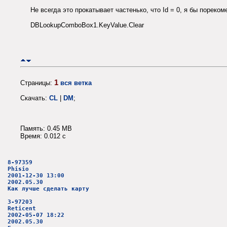
Не всегда это прокатывает частенько, что Id = 0, я бы пореко
DBLookupComboBox1.KeyValue.Clear
1
Страницы:
вся ветка
Скачать:
CL
|
DM
;
Память: 0.45 MB
Время: 0.012 c
8-97359
Phisio
2001-12-30 13:00
2002.05.30
Как лучше сделать карту
3-97203
Reticent
2002-05-07 18:22
2002.05.30