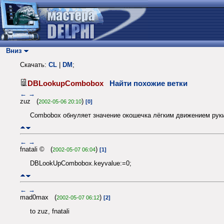
Вниз
Скачать:
CL
|
DM
;
DBLookupCombobox
Найти похожие ветки
←
→
zuz (
)
2002-05-06 20:10
[0]
Combobox обнуляет значение окошечка лёгким движением руки
←
→
fnatali © (
)
2002-05-07 06:04
[1]
DBLookUpCombobox.keyvalue:=0;
←
→
mad0max (
)
2002-05-07 06:12
[2]
to zuz, fnatali