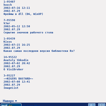
1-95407
hooch
2002-07-16 12:11
2002.07.29
Фреймы в dll (D6, WinXP)
7-95590
VJar
2002-05-12 12:50
2002.07.29
Скрытие значков рабочего стола
1-95439
Kisss
2002-07-15 16:25
2002.07.29
Какая самая последняя версия библиотеки Rx?
14-95522
Anatoly Shkodin
2002-07-02 20:42
2002.07.29
О VisiBroker
3-95227
-=NIGERS BASTARD=-
2002-07-08 12:41
2002.07.29
ImageList
Наверх