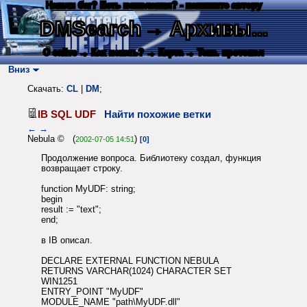
Нашли баг? Есть пожелания? - напишите автору
DMSearch
→ Архивы...
О сайте
→ Как искать?
→ Карта
→ Текс. протокол
Вниз
Скачать:
CL
|
DM
;
IB SQL UDF
Найти похожие ветки
←
→
Nebula © (
)
2002-07-05 14:51
[0]
Продолжение вопроса. Библиотеку создал, функция
возвращает строку.
function MyUDF: string;
begin
result := "text";
end;
в IB описал.
DECLARE EXTERNAL FUNCTION NEBULA
RETURNS VARCHAR(1024) CHARACTER SET
WIN1251
ENTRY_POINT "MyUDF"
MODULE_NAME "path\MyUDF.dll"