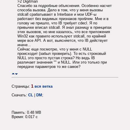
>2 Digitman
Спасибо за подробные объяснения. Особенно насчет
способа вызова. Дело в том, что у меня вызовы
stdcall срабатывают в Interbase и мои UDF-ы
работают без видимых признаков проблем. Мне и в
голову не пришло, что IB требует cdecl. Я по
привычке вписал stdcall. Я знал разницу в принципах
этих вызовов, но мне казалось, что все приложения
Win32 как правило используют stdcall, по крайней
мере все API. А вот, выясняется, что IB действует
иначе...
Сейчас еще посмотрю, что у меня с NULL
происходит (забыл проверить). То есть строковый
NULL это просто пустая строка? Но ведь IB
различает значения "" и NULL. Или это только при
передаче параметров то же самое?
1
Страницы:
вся ветка
Скачать:
CL
|
DM
;
Память: 0.48 MB
Время: 0.017 c