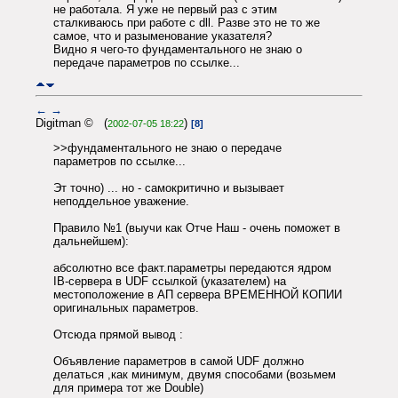
не работала. Я уже не первый раз с этим
сталкиваюсь при работе с dll. Разве это не то же
самое, что и разыменование указателя?
Видно я чего-то фундаментального не знаю о
передаче параметров по ссылке...
←
→
Digitman © (
)
2002-07-05 18:22
[8]
>>фундаментального не знаю о передаче
параметров по ссылке...
Эт точно) ... но - самокритично и вызывает
неподдельное уважение.
Правило №1 (выучи как Отче Наш - очень поможет в
дальнейшем):
абсолютно все факт.параметры передаются ядром
IB-сервера в UDF ссылкой (указателем) на
местоположение в АП сервера ВРЕМЕННОЙ КОПИИ
оригинальных параметров.
Отсюда прямой вывод :
Объявление параметров в самой UDF должно
делаться ,как минимум, двумя способами (возьмем
для примера тот же Double)