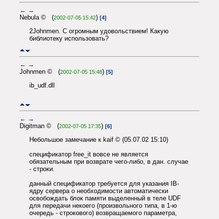
←
→
Nebula © (
)
2002-07-05 15:42
[4]
2Johnmen. С огромным удовольствием! Какую
библиотеку использовать?
←
→
Johnmen © (
)
2002-07-05 15:48
[5]
ib_udf.dll
←
→
Digitman © (
)
2002-07-05 17:35
[6]
Небольшое замечание к kaif © (05.07.02 15:10)
спецификатор free_it вовсе не является
обязательным при возврате чего-либо, в дан. случае
- строки.
данный спецификатор требуется для указания IB-
ядру сервера о необходимости автоматически
освобождать блок памяти выделенный в теле UDF
для передачи некоего (произвольного типа, в 1-ю
очередь - строкового) возвращаемого параметра,