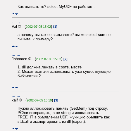
Как вызвать-то? select MyUDF не работает.
←
→
Val © (
)
2002-07-05 15:02
[1]
а почему вы так ее вызываете? вы же select sum не
пишите, к примеру?
←
→
Johnmen © (
)
2002-07-05 15:03
[2]
1. dll должна лежать в соотв. месте
2. Может всетаки использовать уже существующие
библиотеки ?
←
→
kaif © (
)
2002-07-05 15:10
[3]
Нужно аллокировать память (GetMem) под строку,
PChar возвращать, а не string и использовать
FREE_IT в объявлении UDF. Функцию объявить как
stdcall и экспортировать из dll (export).