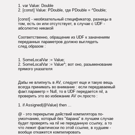
1. var Value: Double
2. [const] Value: PDouble, где PDouble = ^Double;
[const] - необязательный спецификатор, разницы в
том, есть он или отсутствует, в случае с UDF -
абсолютно никакой
Соответственно, обращение из UDF к заначениям
переданных параметров должно выглядеть
след.образом :
1. SomeLocalVar := Value;
2. SomeLocalVar := Value^; вот оно, разыменование
прямого указателя
Дабы не влипнуть в AV, следует еще и такую вещь
всегда принимать во внимание : если передаваемый
факт.параметр = Null, то в UDF передается nil, а
проверить это во избежание AV оч.просто :
1. if Assigned(@Value) then ...
@ - это перекрытие действий компилятора по-
умолчанию, который без "барана" в лучшем случае
будет проверять на nil не переданную ссылку, а то
что лежит фактически по этой ссылке, в худшем -
вообще откажется компилировать