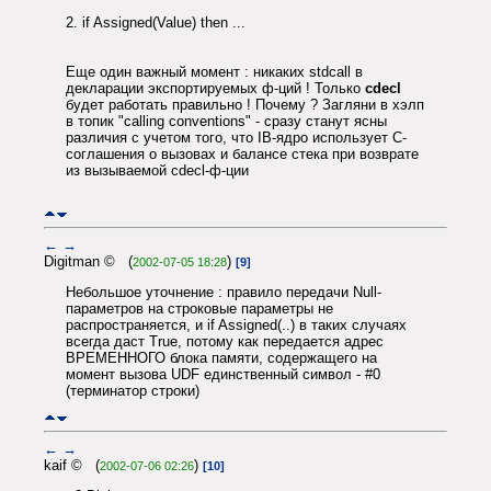
2. if Assigned(Value) then ...
Еще один важный момент : никаких stdcall в
декларации экспортируемых ф-ций ! Только
cdecl
будет работать правильно ! Почему ? Загляни в хэлп
в топик "calling conventions" - сразу станут ясны
различия с учетом того, что IB-ядро использует C-
соглашения о вызовах и балансе стека при возврате
из вызываемой cdecl-ф-ции
←
→
Digitman © (
)
2002-07-05 18:28
[9]
Небольшое уточнение : правило передачи Null-
параметров на строковые параметры не
распространяется, и if Assigned(..) в таких случаях
всегда даст True, потому как передается адрес
ВРЕМЕННОГО блока памяти, содержащего на
момент вызова UDF единственный символ - #0
(терминатор строки)
←
→
kaif © (
)
2002-07-06 02:26
[10]