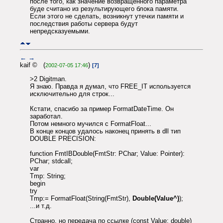
после того, как значение возвращенного параметра
буде считано из результирующего блока памяти.
Если этого не сделать, возникнут утечки памяти и
последствия работы сервера будут
непредсказуемыми.
←
→
kaif © (
)
2002-07-05 17:46
[7]
>2 Digitman.
Я знаю. Правда я думал, что FREE_IT используется
исключительно для строк...
Кстати, спасибо за пример FormatDateTime. Он
заработал.
Потом немного мучился с FormatFloat...
В конце концов удалось наконец принять в dll тип
DOUBLE PRECISION:
function FmtIBDouble(FmtStr: PChar; Value: Pointer):
PChar; stdcall;
var
Tmp: String;
begin
try
Tmp:= FormatFloat(String(FmtStr),
Double(Value^)
);
...и т.д.
Странно, но передача по ссылке (const Value: double)