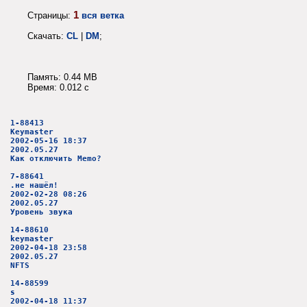
1
Страницы:
вся ветка
Скачать:
CL
|
DM
;
Память: 0.44 MB
Время: 0.012 c
1-88413
Keymaster
2002-05-16 18:37
2002.05.27
Как отключить Memo?
7-88641
.не нашёл!
2002-02-28 08:26
2002.05.27
Уровень звука
14-88610
keymaster
2002-04-18 23:58
2002.05.27
NFTS
14-88599
s
2002-04-18 11:37