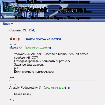
Нашли баг? Есть пожелания? - напишите автору
DMSearch
→ Архивы...
О сайте
→ Как искать?
→ Карта
→ Текс. протокол
Вниз
Скачать:
CL
|
DM
;
ICQ!!
Найти похожие ветки
←
→
Makss © (
)
2002-05-04 10:10
[0]
Уважаемый All! Как Вывести в Memo,RichEdit архив
сообщений ICQ?
Отредактировать и записать обратно??
Заранее благодарен.
p.s.
Если можно с примерчиком.
←
→
Anatoly Podgoretsky © (
)
2002-05-04 10:27
[1]
Какая база?