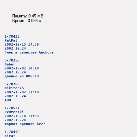
Память: 0.45 MB
Время: -0.986 c
1-78435
PalPal
2002-10-15 17:56
2002.10.24
Глюк в свойстве Anchors
3-78258
Gaber
2002-10-02 10:10
2002.10.24
Данные из DBGrid
3-78260
Nikitenko
2002-10-02 11:10
2002.10.24
ADO
1-78527
PVOzerski
2002-10-14 11:03
2002.10.24
Формат архивов bz2?
1-78450
pirat