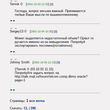
←
→
Termik © (
)
2002-10-03 12:33
[1]
Господа, вопрос весьма важный. Принимаются
любые Ваши мысли по вышеизложенному.
←
→
Sergey13 © (
)
2002-10-04 10:30
[2]
Может выделяется недостаточный объем? Оракл то
ругается именно из-за невыделения. Попробуй
экспортировать посхемно(потаблично).
←
→
Johnny Smith (
)
2002-10-04 12:10
[3]
2Termik © (03.10.02 11:15)
Попробуйте задать вопрос на
http://talk.mail.ru/forum/relcom.comp.dbms.oracle?
page=1
1
Страницы:
вся ветка
Скачать:
CL
|
DM
;