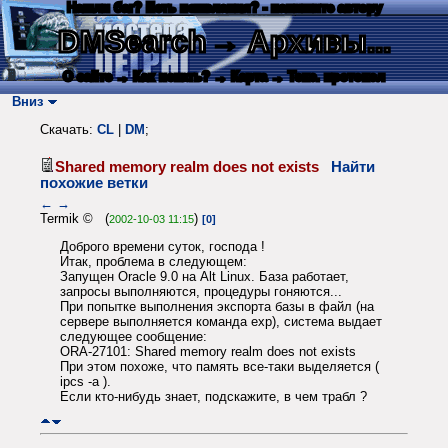
Нашли баг? Есть пожелания? - напишите автору
DMSearch
→ Архивы...
О сайте
→ Как искать?
→ Карта
→ Текс. протокол
Вниз
Скачать:
CL
|
DM
;
Shared memory realm does not exists
Найти
похожие ветки
←
→
Termik © (
)
2002-10-03 11:15
[0]
Доброго времени суток, господа !
Итак, проблема в следующем:
Запущен Oracle 9.0 на Alt Linux. База работает,
запросы выполняются, процедуры гоняются...
При попытке выполнения экспорта базы в файл (на
сервере выполняется команда exp), система выдает
следующее сообщение:
ORA-27101: Shared memory realm does not exists
При этом похоже, что память все-таки выделяется (
ipcs -a ).
Если кто-нибудь знает, подскажите, в чем трабл ?