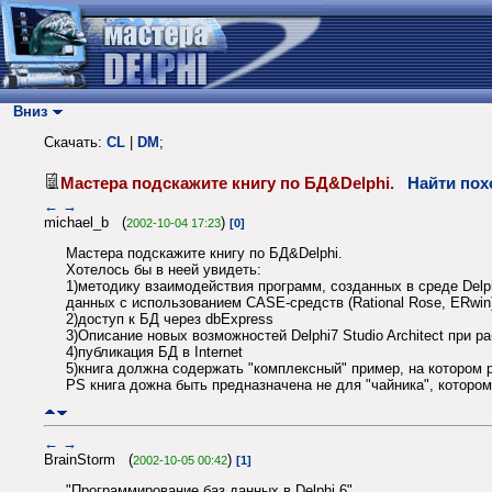
Вниз
Скачать:
CL
|
DM
;
Мастера подскажите книгу по БД&Delphi.
Найти пох
←
→
michael_b (
)
2002-10-04 17:23
[0]
Мастера подскажите книгу по БД&Delphi.
Хотелось бы в неей увидеть:
1)методику взаимодействия программ, созданных в среде Delphi
данных с использованием CASE-средств (Rational Rose, ERwin
2)доступ к БД через dbExpress
3)Описание новых возможностей Delphi7 Studio Architect при р
4)публикация БД в Internet
5)книга должна содержать "комплексный" пример, на котором 
PS книга дожна быть предназначена не для "чайника", котором
←
→
BrainStorm (
)
2002-10-05 00:42
[1]
"Программирование баз данных в Delphi 6"