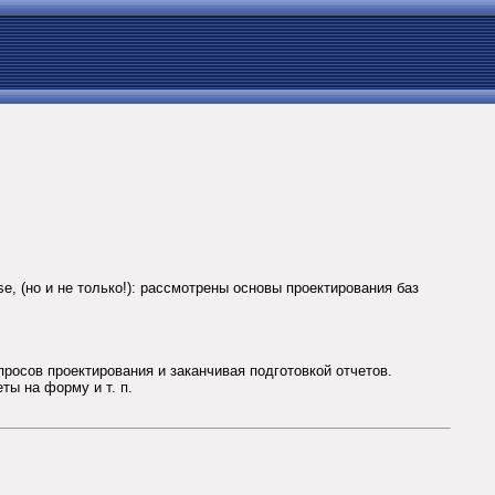
e, (но и не только!): рассмотрены основы проектирования баз
росов проектирования и заканчивая подготовкой отчетов.
ты на форму и т. п.