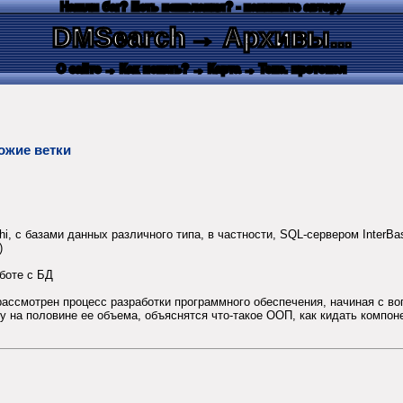
Нашли баг? Есть пожелания? - напишите автору
DMSearch
→ Архивы...
О сайте
→ Как искать?
→ Карта
→ Текс. протокол
ожие ветки
, с базами данных различного типа, в частности, SQL-сервером InterBas
)
аботе с БД
рассмотрен процесс разработки программного обеспечения, начиная с воп
у на половине ее объема, объяснятся что-такое ООП, как кидать компоне