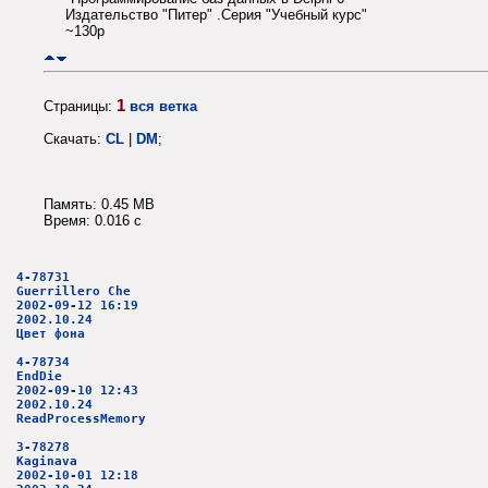
Издательство "Питер" .Серия "Учебный курс"
~130p
1
Страницы:
вся ветка
Скачать:
CL
|
DM
;
Память: 0.45 MB
Время: 0.016 c
4-78731
Guerrillero Che
2002-09-12 16:19
2002.10.24
Цвет фона
4-78734
EndDie
2002-09-10 12:43
2002.10.24
ReadProcessMemory
3-78278
Kaginava
2002-10-01 12:18