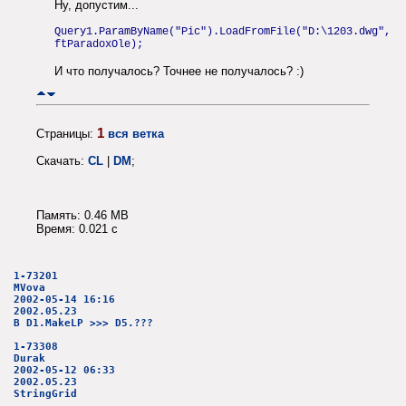
Ну, допустим...
Query1.ParamByName("Pic").LoadFromFile("D:\1203.dwg",
ftParadoxOle);
И что получалось? Точнее не получалось? :)
1
Страницы:
вся ветка
Скачать:
CL
|
DM
;
Память: 0.46 MB
Время: 0.021 c
1-73201
MVova
2002-05-14 16:16
2002.05.23
В D1.MakeLP >>> D5.???
1-73308
Durak
2002-05-12 06:33
2002.05.23
StringGrid