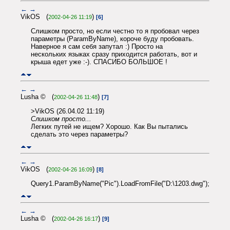
←
→
VikOS (
)
2002-04-26 11:19
[6]
Слишком просто, но если честно то я пробовал через
параметры (ParamByName), короче буду пробовать.
Наверное я сам себя запутал :) Просто на
нескольких языках сразу приходится работать, вот и
крыша едет уже :-). СПАСИБО БОЛЬШОЕ !
←
→
Lusha © (
)
2002-04-26 11:48
[7]
>VikOS (26.04.02 11:19)
Слишком просто...
Легких путей не ищем? Хорошо. Как Вы пытались
сделать это через параметры?
←
→
VikOS (
)
2002-04-26 16:09
[8]
Query1.ParamByName("Pic").LoadFromFile("D:\1203.dwg");
←
→
Lusha © (
)
2002-04-26 16:17
[9]