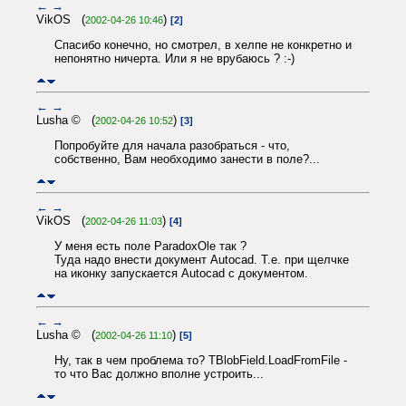
←
→
VikOS (
)
2002-04-26 10:46
[2]
Спасибо конечно, но смотрел, в хелпе не конкретно и
непонятно ничерта. Или я не врубаюсь ? :-)
←
→
Lusha © (
)
2002-04-26 10:52
[3]
Попробуйте для начала разобраться - что,
собственно, Вам необходимо занести в поле?...
←
→
VikOS (
)
2002-04-26 11:03
[4]
У меня есть поле ParadoxOle так ?
Туда надо внести документ Autocad. Т.е. при щелчке
на иконку запускается Autocad с документом.
←
→
Lusha © (
)
2002-04-26 11:10
[5]
Ну, так в чем проблема то? TBlobField.LoadFromFile -
то что Вас должно вполне устроить...