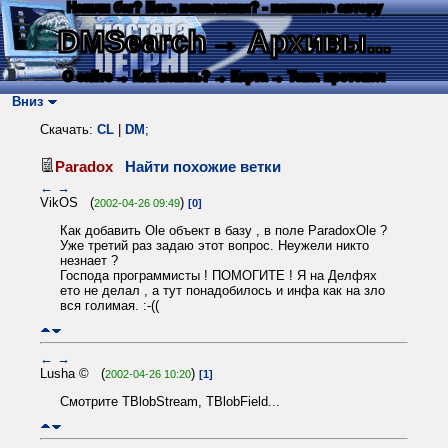
Нашли баг? Есть пожелания? - напишите автору
DMSearch
→ Архивы...
О сайте
→ Как искать?
→ Карта
→ Текс. протокол
Вниз
Скачать:
CL
|
DM
;
Paradox
Найти похожие ветки
←
→
VikOS (
)
2002-04-26 09:49
[0]
Как добавить Ole объект в базу , в поле ParadoxOle ?
Уже третий раз задаю этот вопрос. Неужели никто
незнает ?
Господа программисты ! ПОМОГИТЕ ! Я на Делфях
ето не делал , а тут понадобилось и инфа как на зло
вся голимая. :-((
←
→
Lusha © (
)
2002-04-26 10:20
[1]
Смотрите TBlobStream, TBlobField...