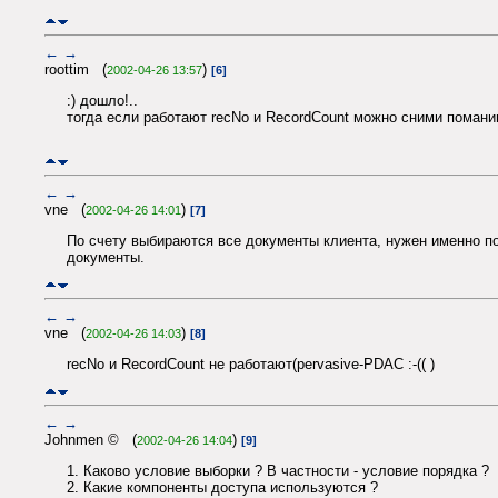
←
→
roottim (
)
2002-04-26 13:57
[6]
:) дошло!..
тогда если работают recNo и RecordCount можно сними поман
←
→
vne (
)
2002-04-26 14:01
[7]
По счету выбираются все документы клиента, нужен именно по
документы.
←
→
vne (
)
2002-04-26 14:03
[8]
recNo и RecordCount не работают(pervasive-PDAC :-(( )
←
→
Johnmen © (
)
2002-04-26 14:04
[9]
1. Каково условие выборки ? В частности - условие порядка ?
2. Какие компоненты доступа используются ?