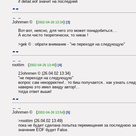
if detail.eof значит на последней
←
→
Johnmen © (
)
2002-04-26 13:34
[3]
Вот-вот, неясно, для чего это может понадобиться....
А если чисто теоретически, то никак !
>gek © : обрати внимание - "не переходя на следующую"
←
→
roottim (
)
2002-04-26 13:49
[4]
2Johnmen © (26.04.02 13:34)
"не переходя на следующую"
вопрос сам некорректен!.. то биш получается.. как узнать сле
наверно это имел ввиду автор!...
тогда ответ выше!
←
→
Johnmen © (
)
2002-04-26 13:54
[5]
>roottim (26.04.02 13:49)
пока не будет сделана попытка перемещения за последнюю за
значение EOF будет False.