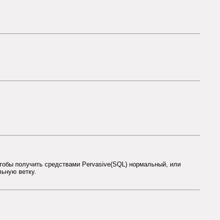
, чтобы получить средствами Pervasive(SQL) нормальный, или
льную ветку.