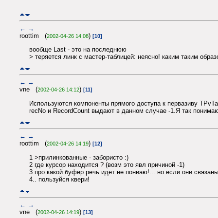
←
→
roottim (
)
2002-04-26 14:08
[10]
вообще Last - это на последнюю
> теряется линк с мастер-таблицей: неясно! каким таким образ
←
→
vne (
)
2002-04-26 14:12
[11]
Используются компоненты прямого доступа к первазиву TPvTa
recNo и RecordCount выдают в данном случае -1.Я так поним
←
→
roottim (
)
2002-04-26 14:19
[12]
1 >прилинкованные - забористо :)
2 где курсор находится ? (возм это явл причиной -1)
3 про какой буфер речь идет не пониаю!... но если они связаны
4.. пользуйся квери!
←
→
vne (
)
2002-04-26 14:19
[13]