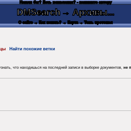
Нашли баг? Есть пожелания? - напишите автору
DMSearch
→ Архивы...
О сайте
→ Как искать?
→ Карта
→ Текс. протокол
лицы
Найти похожие ветки
 узнать, что находишься на последней записи в выборке документов,
не 