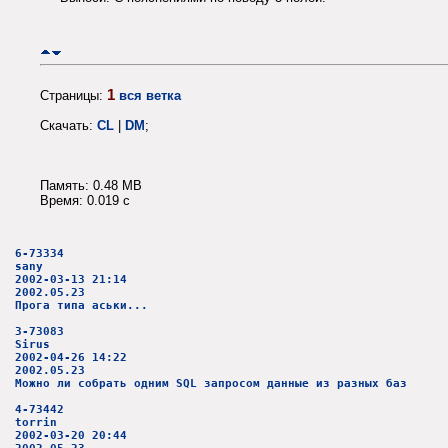
1
Страницы:
вся ветка
Скачать:
CL
|
DM
;
Память: 0.48 MB
Время: 0.019 c
6-73334
sany
2002-03-13 21:14
2002.05.23
Прога типа аськи...
3-73083
Sirus
2002-04-26 14:22
2002.05.23
Можно ли собрать одним SQL запросом данные из разных баз
4-73442
torrin
2002-03-20 20:44