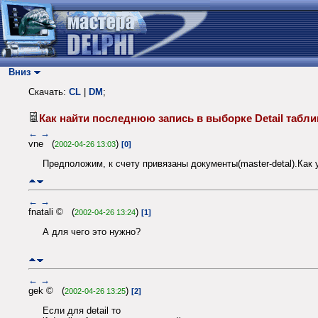
Вниз
Скачать:
CL
|
DM
;
Как найти последнюю запись в выборке Detail таб
←
→
vne (
)
2002-04-26 13:03
[0]
Предположим, к счету привязаны документы(master-detal).Как
←
→
fnatali © (
)
2002-04-26 13:24
[1]
А для чего это нужно?
←
→
gek © (
)
2002-04-26 13:25
[2]
Если для detail то