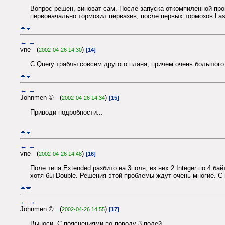
Вопрос решен, виноват сам. После запуска откомпиленной пр
первоначально тормозил первазив, после первых тормозов Las
←
→
vne (
)
2002-04-26 14:30
[14]
С Query траблы совсем другого плана, причем очень большого 
←
→
Johnmen © (
)
2002-04-26 14:34
[15]
Приводи подробности...
←
→
vne (
)
2002-04-26 14:48
[16]
Поле типа Extended разбито на 3поля, из них 2 Integer по 4 б
хотя бы Double. Решения этой проблемы ждут очень многие. С
←
→
Johnmen © (
)
2002-04-26 14:55
[17]
Выноси. С пояснениями по поводу 3 полей.