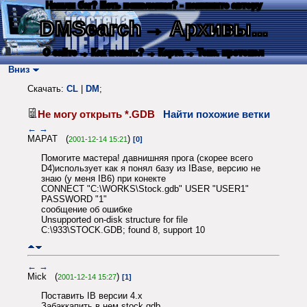
Нашли баг? Есть пожелания? - напишите автору
DMSearch
→ Архивы...
О сайте
→ Как искать?
→ Карта
→ Текс. протокол
Вниз
Скачать:
CL
|
DM
;
Не могу открыть *.GDB
Найти похожие ветки
←
→
МАРАТ (
)
2001-12-14 15:21
[0]
Помогите мастера! давнишняя прога (скорее всего
D4)использует как я понял базу из IBase, версию не
знаю (у меня IB6) при конекте
CONNECT "C:\WORKS\Stock.gdb" USER "USER1"
PASSWORD "1"
сообщение об ошибке
Unsupported on-disk structure for file
C:\933\STOCK.GDB; found 8, support 10
←
→
Mick (
)
2001-12-14 15:27
[1]
Поставить IB версии 4.x
Забаккапить в нем stock.gdb