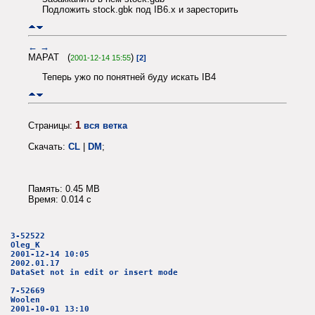
Подложить stock.gbk под IB6.x и заресторить
←
→
МАРАТ (
)
2001-12-14 15:55
[2]
Теперь ужо по понятней буду искать IB4
1
Страницы:
вся ветка
Скачать:
CL
|
DM
;
Память: 0.45 MB
Время: 0.014 c
3-52522
Oleg_K
2001-12-14 10:05
2002.01.17
DataSet not in edit or insert mode
7-52669
Woolen
2001-10-01 13:10