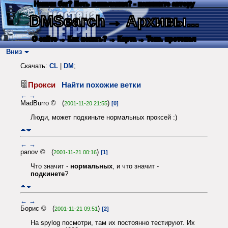
Нашли баг? Есть пожелания? - напишите автору
DMSearch
→ Архивы...
О сайте
→ Как искать?
→ Карта
→ Текс. протокол
Вниз
Скачать:
CL
|
DM
;
Прокси
Найти похожие ветки
←
→
MadBurro © (
)
2001-11-20 21:55
[0]
Люди, может подкиньте нормальных проксей :)
←
→
panov © (
)
2001-11-21 00:16
[1]
Что значит -
нормальных
, и что значит -
подкинете
?
←
→
Борис © (
)
2001-11-21 09:51
[2]
На spylog посмотри, там их постоянно тестируют. Их