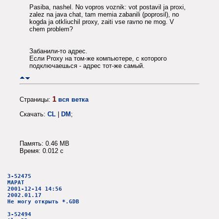
Pasiba, nashel. No vopros voznik: vot postavil ja proxi,
zalez na java chat, tam memia zabanili (poprosil), no
kogda ja otkliuchil proxy, zaiti vse ravno ne mog. V
chem problem?
Забанили-то адрес.
Если Proxy на том-же компьютере, с которого
подключаешься - адрес тот-же самый.
1
Страницы:
вся ветка
Скачать:
CL
|
DM
;
Память: 0.46 MB
Время: 0.012 c
3-52475
МАРАТ
2001-12-14 14:56
2002.01.17
Не могу открыть *.GDB
3-52494