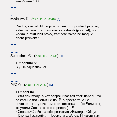
там более 4000
←
→
madburro © (
)
2001-11-21 22:46
[3]
Pasiba, nashel. No vopros voznik: vot postavil ja proxi,
zalez na java chat, tam memia zabanili (poprosil), no
kogda ja otkliuchil proxy, zaiti vse ravno ne mog. V
chem problem?
←
→
Suntechnic © (
)
2001-11-21 23:38
[4]
> madburro ©
В ДНК однозначно!
←
→
РУС © (
)
2001-11-21 23:50
[5]
>>madburro
Если при входе в чат запрашивается твой пароль, то
возможно чат банит не по IP, а просто тебя не
впускает, т.к. у них там своя система... :-))) Если нет,
то удали Cookes этого сервера.(в IE-
>Сервис>Свойства обозревателя->Вкладка Общие-
>Кнопка Настройка->Просмотр файлов. И ищеш там