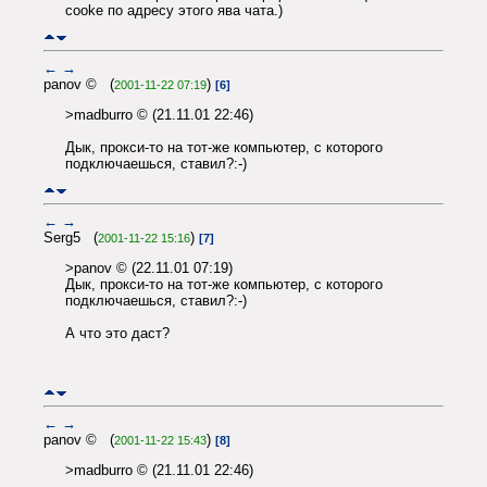
cooke по адресу этого ява чата.)
←
→
panov © (
)
2001-11-22 07:19
[6]
>madburro © (21.11.01 22:46)
Дык, прокси-то на тот-же компьютер, с которого
подключаешься, ставил?:-)
←
→
Serg5 (
)
2001-11-22 15:16
[7]
>panov © (22.11.01 07:19)
Дык, прокси-то на тот-же компьютер, с которого
подключаешься, ставил?:-)
А что это даст?
←
→
panov © (
)
2001-11-22 15:43
[8]
>madburro © (21.11.01 22:46)