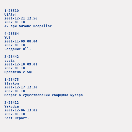
1-28510
USAtyj
2001-12-21 12:56
2002.01.10
AV при вызове HeapAlloc
4-28564
YUS
2001-11-09 08:04
2002.01.10
Создание Dll.
3-28442
vvvic
2001-12-10 09:01
2002.01.10
Проблема с SQL
1-28475
Starkom
2001-12-17 12:30
2002.01.10
Вопрос о существовании сборщика мусора
3-28412
Yakudza
2001-12-06 13:02
2002.01.10
Fast Report.