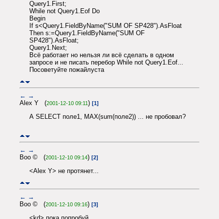
Query1.First;
While not Query1.Eof Do
Begin
If s<Query1.FieldByName("SUM OF SP428").AsFloat
Then s:=Query1.FieldByName("SUM OF
SP428").AsFloat;
Query1.Next;
Всё работает но нельзя ли всё сделать в одном
запросе и не писать перебор While not Query1.Eof...
Посоветуйте пожайлуста
←
→
Alex Y (
)
2001-12-10 09:11
[1]
А SELECT поле1, MAX(sum(поле2)) ... не пробовал?
←
→
Boo © (
)
2001-12-10 09:14
[2]
<Alex Y> не протянет...
←
→
Boo © (
)
2001-12-10 09:16
[3]
<kd> пока попробуй