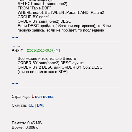
SELECT поле1, sum(поле2)
FROM "Table.DBF"
WHERE поле1 BETWEEN :Param1 AND :Pаram2
GROUP BY поле1
ORDER BY sum(поле2) DESC
Если DESC пройдет (обратная сортировка), то бери
первую запись, если не пройдет, то последнюю
←
→
Alex Y (
)
2001-12-10 09:57
[4]
Boo можно и тек, только Вместо
ORDER BY sum(поле2) DESC лучше
ORDER BY 2 DESC или ORDER BY Col2 DESC
(точно не помню как в BDE)
1
Страницы:
вся ветка
Скачать:
CL
|
DM
;
Память: 0.45 MB
Время: 0.006 c