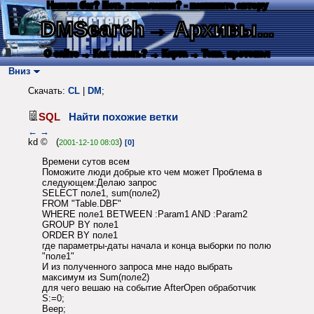
Нашли баг? Есть пожелания? - напишите автору
DMSearch
→ Архивы...
О сайте
→ Как искать?
→ Карта
→ Текс. протокол
Вниз
Скачать:
CL
|
DM
;
SQL
Найти похожие ветки
←
→
kd © (
)
2001-12-10 08:03
[0]
Времени сутов всем
Поможите люди добрые кто чем может Проблема в
следующем:Делаю запрос
SELECT поле1, sum(поле2)
FROM "Table.DBF"
WHERE поле1 BETWEEN :Param1 AND :Pаram2
GROUP BY поле1
ORDER BY поле1
где параметры-даты начала и конца выборки по полю
"поле1"
И из полученного запроса мне надо выбрать
максимум из Sum(поле2)
для чего вешаю на событие AfterOpen обработчик
S:=0;
Beep;