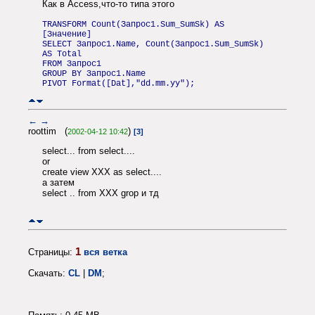
Как в Access,что-то типа этого
TRANSFORM Count(Запрос1.Sum_SumSk) AS
[Значение]
SELECT Запрос1.Name, Count(Запрос1.Sum_SumSk)
AS Total
FROM Запрос1
GROUP BY Запрос1.Name
PIVOT Format([Dat],"dd.mm.yy");
←
→
roottim (
)
2002-04-12 10:42
[3]
select... from select....
or
create view XXX as select....
а затем
select .. from XXX grop и тд
1
Страницы:
вся ветка
Скачать:
CL
|
DM
;