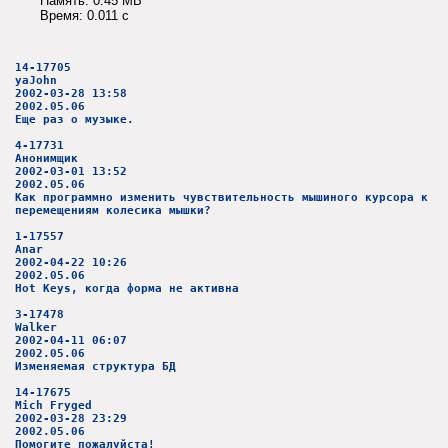
Память: 0.45 MB
Время: 0.011 c
14-17705
yaJohn
2002-03-28 13:58
2002.05.06
Еще раз о музыке.
4-17731
Анонимщик
2002-03-01 13:52
2002.05.06
Как программно изменить чувствительность мышиного курсора к
перемещениям колесика мышки?
1-17557
Anar
2002-04-22 10:26
2002.05.06
Hot Keys, когда форма не активна
3-17478
Walker
2002-04-11 06:07
2002.05.06
Изменяемая структура БД
14-17675
Mich Fryged
2002-03-28 23:29
2002.05.06
Помогите пожалуйста!