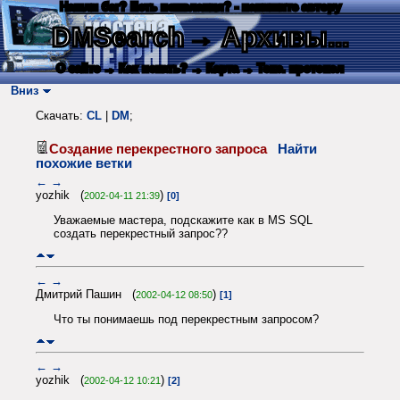
Нашли баг? Есть пожелания? - напишите автору
DMSearch
→ Архивы...
О сайте
→ Как искать?
→ Карта
→ Текс. протокол
Вниз
Скачать:
CL
|
DM
;
Создание перекрестного запроса
Найти
похожие ветки
←
→
yozhik (
)
2002-04-11 21:39
[0]
Уважаемые мастера, подскажите как в MS SQL
создать перекрестный запрос??
←
→
Дмитрий Пашин (
)
2002-04-12 08:50
[1]
Что ты понимаешь под перекрестным запросом?
←
→
yozhik (
)
2002-04-12 10:21
[2]