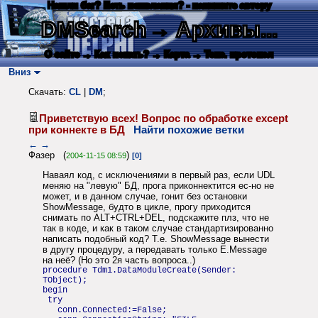
Нашли баг? Есть пожелания? - напишите автору
DMSearch
→ Архивы...
О сайте
→ Как искать?
→ Карта
→ Текс. протокол
Вниз
Скачать:
CL
|
DM
;
Приветствую всех! Вопрос по обработке except
при коннекте в БД
Найти похожие ветки
←
→
Фазер (
)
2004-11-15 08:59
[0]
Наваял код, с исключениями в первый раз, если UDL
меняю на "левую" БД, прога приконнектится ес-но не
может, и в данном случае, гонит без остановки
ShowMessage, будто в цикле, прогу приходится
снимать по ALT+CTRL+DEL, подскажите плз, что не
так в коде, и как в таком случае стандартизированно
написать подобный код? Т.е. ShowMessage вынести
в другу процедуру, а передавать только E.Message
на неё? (Но это 2я часть вопроса..)
procedure Tdm1.DataModuleCreate(Sender:
TObject);
begin
try
conn.Connected:=False;