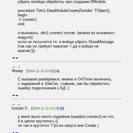
убрать вообще обработку при создании DModule
procedure Tdm1.DataModuleCreate(Sender: TObject);
begin
// connect;
end;
и вызывать dm1.connect потом (можно из основного
модуля)
если не получится то и вобще убрать ShowMessage
(так как он требует нажатия :\ да и вобще не
красив:)))
←
→
Фазер (
)
2004-11-15 10:05
[4]
С вызовом разберемся, можно в OnTimer включить,
с задержкой в 10мСек, главное, как бы обработать
ошибку подключения к БД :(
←
→
kostan © (
)
2004-11-15 10:14
[5]
у меня было нечто подобное (ошибка connect) но что
б в цикле крутилось:((
че так и крутится ? (если запуск вне Create )