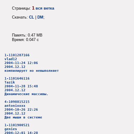
1
Страницы:
вся ветка
Скачать:
CL
|
DM
;
Память: 0.47 MB
Время: 0.047 c
1-1101287166
vlad12
2004-11-24 12:06
2004.12.12
компилирует но невыполняет
1-1101646116
Tazik
2004-11-28 15:48
2004.12.12
Динамические массивы.
4-1098815215
antonioxxx
2004-10-26 22:26
2004.12.12
Две мыши в системе
1-1101900521
genies
2004-12-01 14:28