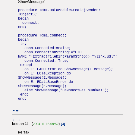
ShowMessage"
procedure Tdm1.DataModuleCreate(Sender:
TObject);
begin
connect;
end;
procedure Tdm1.connect;
begin
try
conn.Connected:=False;
conn.ConnectionString:="FILE
NAME="+ExtractFileDir(ParamStr(0))+"\link.udl";
conn.Connected:=True;
except
on E: EADOError do ShowMessage(E.Message);
on E: EOleException do
ShowMessage(E.Message);
on E: EDataBaseError do
ShowMessage(E.Message);
else ShowMessage("Неизвестная ошибка!");
end;
end;
←
→
kostan © (
)
2004-11-15 09:52
[3]
не так