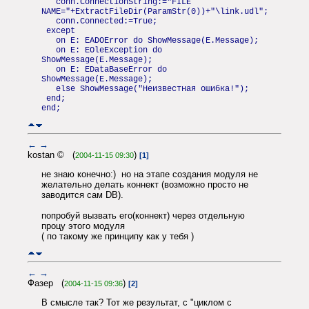
conn.ConnectionString:="FILE
NAME="+ExtractFileDir(ParamStr(0))+"\link.udl";
conn.Connected:=True;
except
on E: EADOError do ShowMessage(E.Message);
on E: EOleException do
ShowMessage(E.Message);
on E: EDataBaseError do
ShowMessage(E.Message);
else ShowMessage("Неизвестная ошибка!");
end;
end;
←
→
kostan © (
)
2004-11-15 09:30
[1]
не знаю конечно:) но на этапе создания модуля не
желательно делать коннект (возможно просто не
заводится сам DB).
попробуй вызвать его(коннект) через отдельную
процу этого модуля
( по такому же принципу как у тебя )
←
→
Фазер (
)
2004-11-15 09:36
[2]
В смысле так? Тот же результат, с "циклом с