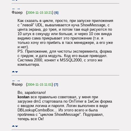
←
→
Фазер (
)
2004-11-15 10:21
[6]
Как сказать в цикле, просто, при запуске приложения
с "левой" UDL, вываливается куча ShowMessage, с
цента экрана, до трея, и потом там ещё рисуются по
10 штук в секунду или больше, и через 10 сек винда
видимо сама прикрывает это приложение (т.е. я
только хочу его прибить в таск менеджере, а его уже
и нет).
PS. Приложение, для чистоты эксперемента, форма
с гридом, и дата модуль. Код его выше приводил.
Система 2000, конект к MSSQL2000, с этого же
компьютера.
←
→
Фазер (
)
2004-11-15 11:01
[7]
Во, заработало!
kostan
все правильно советовал, у меня при
загрузке dm1 стартовала по OnTimer в 1мСек форма
с вводом логина и пароля. Логин выполнен в виде
DBLookupComboBox... Из этого всего и была
проблема с "циклом ShowMessage". Подправил,
теперь все Ок!