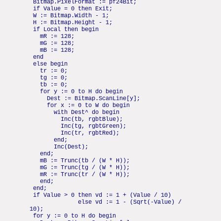
Bitmap.PixelFormat := pf24Bit;
if Value = 0 then Exit;
W := Bitmap.Width - 1;
H := Bitmap.Height - 1;
if Local then begin
mR := 128;
mG := 128;
mB := 128;
end
else begin
tr := 0;
tg := 0;
tb := 0;
for y := 0 to H do begin
Dest := Bitmap.ScanLine[y];
for x := 0 to W do begin
with Dest^ do begin
Inc(tb, rgbtBlue);
Inc(tg, rgbtGreen);
Inc(tr, rgbtRed);
end;
Inc(Dest);
end;
mB := Trunc(tb / (W * H));
mG := Trunc(tg / (W * H));
mR := Trunc(tr / (W * H));
end;
end;
if Value > 0 then vd := 1 + (Value / 10)
else vd := 1 - (Sqrt(-Value) /
10);
for y := 0 to H do begin