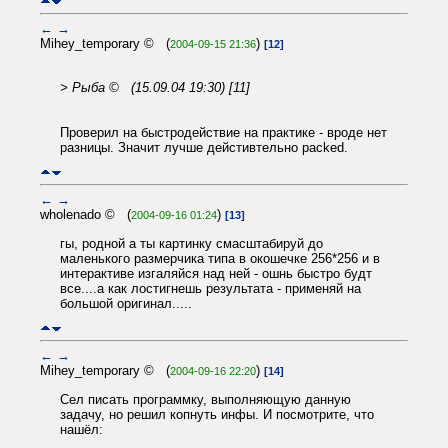
←
→
Mihey_temporary © (
)
2004-09-15 21:36
[12]
> Рыба © (15.09.04 19:30) [11]
Проверил на быстродействие на практике - вроде нет
разницы. Значит лучше дейстивтельно packed.
←
→
wholenado © (
)
2004-09-16 01:24
[13]
гы, родной а ты картинку смасштабируй до
маленького размерчика типа в окошечке 256*256 и в
интерактиве изгаляйся над ней - ошнь быстро будт
все....а как лостигнешь результата - применяй на
большой оригинал.....
←
→
Mihey_temporary © (
)
2004-09-16 22:20
[14]
Сел писать программку, выполняющую данную
задачу, но решил копнуть инфы. И посмотрите, что
нашёл: