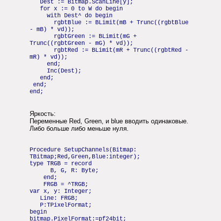
Dest := Bitmap.ScanLine[y];
for x := 0 to W do begin
with Dest^ do begin
rgbtBlue := BLimit(mB + Trunc((rgbtBlue
- mB) * vd));
rgbtGreen := BLimit(mG +
Trunc((rgbtGreen - mG) * vd));
rgbtRed := BLimit(mR + Trunc((rgbtRed -
mR) * vd));
end;
Inc(Dest);
end;
end;
end;
Яркость:
Переменные Red, Green, и blue вводить одинаковые.
Либо больше либо меньше нуля.
Procedure SetupChannels(Bitmap:
TBitmap;Red,Green,Blue:integer);
type TRGB = record
B, G, R: Byte;
end;
FRGB = ^TRGB;
var x, y: Integer;
Line: FRGB;
P:TPixelFormat;
begin
bitmap.PixelFormat:=pf24bit;