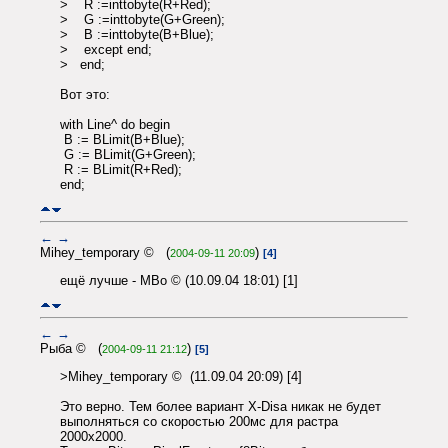
> R :=inttobyte(R+Red);
> G :=inttobyte(G+Green);
> B :=inttobyte(B+Blue);
> except end;
> end;
Вот это:
with Line^ do begin
B := BLimit(B+Blue);
G := BLimit(G+Green);
R := BLimit(R+Red);
end;
←
→
Mihey_temporary © (
)
2004-09-11 20:09
[4]
ещё лучше - MBo © (10.09.04 18:01) [1]
←
→
Рыба © (
)
2004-09-11 21:12
[5]
>Mihey_temporary © (11.09.04 20:09) [4]
Это верно. Тем более вариант X-Disa никак не будет
выполняться со скоростью 200мс для растра
2000х2000.