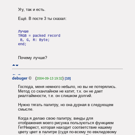
Угу, так и есть.
Ещё. В посте 3 ты сказал:
Лучше
TRGB = packed record
B, G, R: Byte;
end;
Почему лучше?
←
→
debuger
© (
)
2004-09-13 19:32
[10]
Господа, меня немного небыло, но вы не потерялись.
Метод со сканлайном не катит, т.к. он не дает
риалтаймности, т.е. он слишком долгий.
Нужно тягать палитру, но она дурная в следующем
смысле.
Когда я делаю свою палитру, винды для
отображения моего рисунка пользуються функцием
ГетНиарест, которая находит соответствие нашему
цвету цвет в палитре (судя по-всему по евклидовому