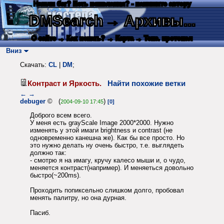
Нашли баг? Есть пожелания? - напишите автору
DMSearch
→ Архивы...
О сайте
→ Как искать?
→ Карта
→ Текс. протокол
Вниз
Скачать:
CL
|
DM
;
Контраст и Яркость.
Найти похожие ветки
←
→
debuger
© (
)
2004-09-10 17:45
[0]
Доброго всем всего.
У меня есть grayScale Image 2000*2000. Нужно
изменять у этой имаги brightness и contrast (не
одновременно канешна же). Как бы все просто. Но
это нужно делать ну очень быстро, т.е. выглядеть
должно так:
- смотрю я на имагу, кручу калесо мыши и, о чудо,
меняется контраст(например). И меняеться довольно
быстро(~200ms).
Проходить попиксельно слишком долго, пробовал
менять палитру, но она дурная.
Пасиб.