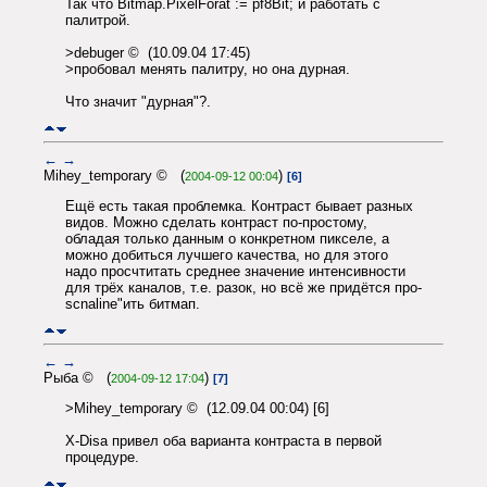
Так что Bitmap.PixelForat := pf8Bit; и работать с
палитрой.
>debuger © (10.09.04 17:45)
>пробовал менять палитру, но она дурная.
Что значит "дурная"?.
←
→
Mihey_temporary © (
)
2004-09-12 00:04
[6]
Ещё есть такая проблемка. Контраст бывает разных
видов. Можно сделать контраст по-простому,
обладая только данным о конкретном пикселе, а
можно добиться лучшего качества, но для этого
надо просчтитать среднее значение интенсивности
для трёх каналов, т.е. разок, но всё же придётся про-
scnaline"ить битмап.
←
→
Рыба © (
)
2004-09-12 17:04
[7]
>Mihey_temporary © (12.09.04 00:04) [6]
X-Disa привел оба варианта контраста в первой
процедуре.