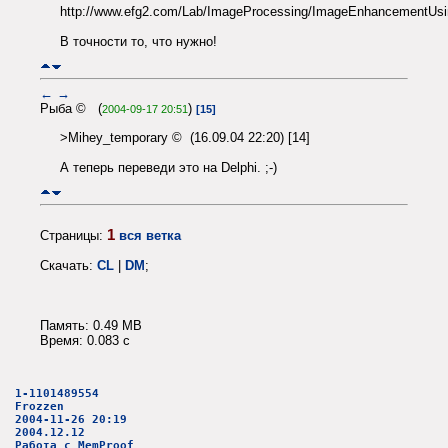
http://www.efg2.com/Lab/ImageProcessing/ImageEnhancementUsi
В точности то, что нужно!
←
→
Рыба © (
)
2004-09-17 20:51
[15]
>Mihey_temporary © (16.09.04 22:20) [14]
А теперь переведи это на Delphi. ;-)
1
Страницы:
вся ветка
Скачать:
CL
|
DM
;
Память: 0.49 MB
Время: 0.083 c
1-1101489554
Frozzen
2004-11-26 20:19
2004.12.12
Работа с MemProof