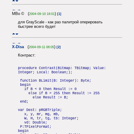
←
→
MBo © (
)
2004-09-10 18:01
[1]
для GrayScale - как раз палитрой оперировать
быстрее всего будет
←
→
X-Disa
(
)
2004-09-11 08:05
[2]
Контраст:
procedure Contrast(Bitmap: TBitmap; Value:
Integer; Local: Boolean;);
function BLimit(B: Integer): Byte;
begin
if B < 0 then Result := 0
else if B > 255 then Result := 255
else Result := B;
end;
var Dest: pRGBTriple;
x, y, mr, mg, mb,
W, H, tr, tg, tb: Integer;
vd: Double;
P:TPixelFormat;
begin