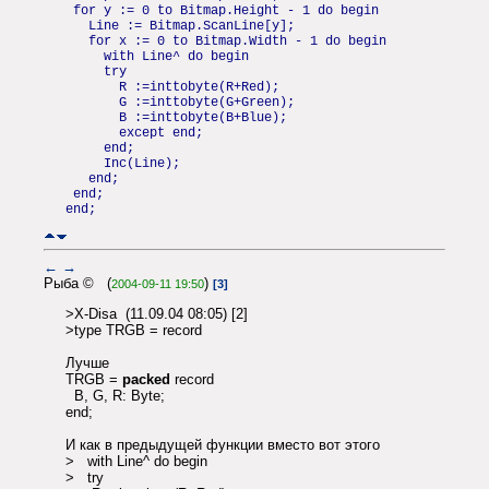
for y := 0 to Bitmap.Height - 1 do begin
Line := Bitmap.ScanLine[y];
for x := 0 to Bitmap.Width - 1 do begin
with Line^ do begin
try
R :=inttobyte(R+Red);
G :=inttobyte(G+Green);
B :=inttobyte(B+Blue);
except end;
end;
Inc(Line);
end;
end;
end;
←
→
Рыба © (
)
2004-09-11 19:50
[3]
>X-Disa (11.09.04 08:05) [2]
>type TRGB = record
Лучше
TRGB =
packed
record
B, G, R: Byte;
end;
И как в предыдущей функции вместо вот этого
> with Line^ do begin
> try