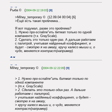
←
→
Рыба © (
)
2004-09-12 19:03
[8]
>Mihey_temporary © (12.09.04 00:04) [6]
>Ещё есть такая проблемка...
Я вот подумал, разве это проблема?
1. Нужно про-scnaline"ить битмап только по одной
компаненте (т.к. GrayScale).
2. Сделать это только один раз. А дальше работаем
с палитрой, учитывая найденный коэффициент, и
будет -
смотрю я на имагу, кручу калесо мыши и, о
чудо, меняется контраст(например).
←
→
Mihey_temporary © (
)
2004-09-12 22:09
[9]
> 1. Нужно про-scnaline"ить битмап только по
одной компаненте
> (т.к. GrayScale).
> 2. Сделать это только один раз. А дальше
работаем с палитрой,
> учитывая найденный коэффициент, и будет -
смотрю я на имагу,
> кручу калесо мыши и, о чудо, меняется
контраст(например).