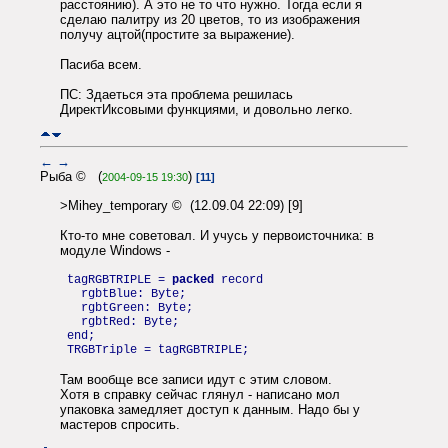
расстоянию). А это не то что нужно. Тогда если я
сделаю палитру из 20 цветов, то из изображения
получу ацтой(простите за выражение).
Пасиба всем.
ПС: Здаеться эта проблема решилась
ДиректИксовыми функциями, и довольно легко.
←
→
Рыба © (
)
2004-09-15 19:30
[11]
>Mihey_temporary © (12.09.04 22:09) [9]
Кто-то мне советовал. И учусь у первоисточника: в
модуле Windows -
tagRGBTRIPLE =
packed
record
rgbtBlue: Byte;
rgbtGreen: Byte;
rgbtRed: Byte;
end;
TRGBTriple = tagRGBTRIPLE;
Там вообще все записи идут с этим словом.
Хотя в справку сейчас глянул - написано мол
упаковка замедляет доступ к данным. Надо бы у
мастеров спросить.