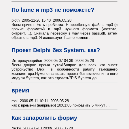
По lame и mp3 не поможете?
plotn 2005-12-26 15:48 2006.05.28
Всем привет. Есть проблема. Я преобразую файлы mp3 (и
прочие форматы) в mp3 нужного формата (частота,
битрейт, ..). Сначала перевожу в wav через bass.dll, затем
обратно в mp3. Я использую TLame компон ...
Проект Delphi без System, как?
Интересующийся 2006-05-07 04:39 2006.05.28
Всем доброе время суток!Вопрос для всех кто знает
устрой2ство Depli, в особенности работу тамошнего
компилятора.Нужено написать проект без включения в него
модуля System, как это сделать?P.S.System до ...
время
rosl 2006-05-11 10:11 2006.05.28
как к времени (например) 10:01:05 прибавить 5 минут ...
Как запаролить форму
Nicky 2006-05-10 20:09 2006.05.28