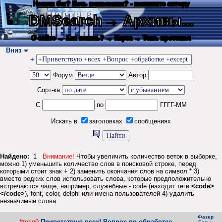
Нашли баг? Есть пожелания? - напишите автору
DMSearch
→ Архивы...
О сайте
→ Как искать?
→ Карта
→ Текс. протокол
Вниз
+
Форум
Автор
Сорт-ка
С
по
ГГГГ-ММ
Искать в
заголовках
сообщениях
Найдено:
1
Внимание!
Чтобы увеличить количество веток в выборке,
можно 1) уменьшить количество слов в поисковой строке, перед
которыми стоит знак + 2) заменить окончания слов на символ * 3)
вместо редких слов использовать слова, которые предположительно
встречаются чаще, например, служебные - code (находит теги
<code>
</code>
), font, color, delphi или имена пользователей 4) удалить
незначимые слова
Фазер
#msg0
Приветствую всех! Вопрос по обработке