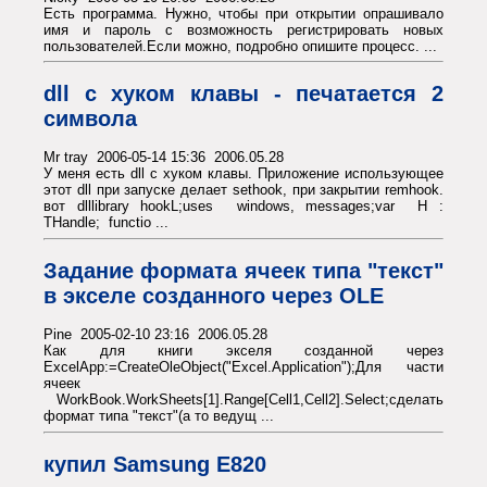
Есть программа. Нужно, чтобы при открытии опрашивало
имя и пароль с возможность регистрировать новых
пользователей.Если можно, подробно опишите процесс. ...
dll с хуком клавы - печатается 2
символа
Mr tray 2006-05-14 15:36 2006.05.28
У меня есть dll с хуком клавы. Приложение использующее
этот dll при запуске делает sethook, при закрытии remhook.
вот dlllibrary hookL;uses windows, messages;var H :
THandle; functio ...
Задание формата ячеек типа "текст"
в экселе созданного через OLE
Pine 2005-02-10 23:16 2006.05.28
Как для книги экселя созданной через
ExcelApp:=CreateOleObject("Excel.Application");Для части
ячеек
WorkBook.WorkSheets[1].Range[Cell1,Cell2].Select;сделать
формат типа "текст"(а то ведущ ...
купил Samsung E820