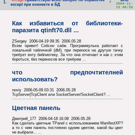
Базы
1.
7
2004-11-
except при коннекте в БД
15 08:59
Как избавиться от библиотеки-
паразита qtinft70.dll ...
ZSergey 2006-04-19 09:35 2006.05.28
Всем привет! Собсно сабж. Программулька работает с
локальной табличкой (dbf), при переносе на другую тачку
требует енту библиотеку. За что она отчечает и как с этим
бороться, без переносов все требуем ...
что предпочтителней
использовать?
noviy 2006-05-09 03:31 2006.05.28
TcpServer|TcpClient или SocketServer/SocketClient? ...
Цветная панель
Дмитрий_177 2006-04-18 16:08 2006.05.28
Как сделать цветные TPanel с использованием ManifestXP?
а то с ним панель постоянно одним цветом, какой бы цвет
не выбрали... ...