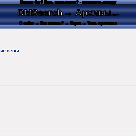
Нашли баг? Есть пожелания? - напишите автору
DMSearch
→ Архивы...
О сайте
→ Как искать?
→ Карта
→ Текс. протокол
ие ветки