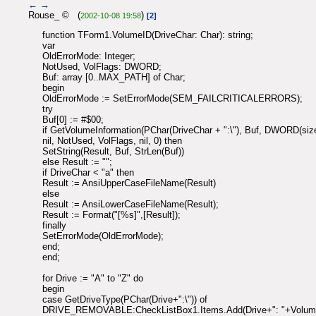
←
→
Rouse_ © (
)
2002-10-08 19:58
[2]
function TForm1.VolumeID(DriveChar: Char): string;
var
OldErrorMode: Integer;
NotUsed, VolFlags: DWORD;
Buf: array [0..MAX_PATH] of Char;
begin
OldErrorMode := SetErrorMode(SEM_FAILCRITICALERRORS);
try
Buf[0] := #$00;
if GetVolumeInformation(PChar(DriveChar + ":\"), Buf, DWORD(size
nil, NotUsed, VolFlags, nil, 0) then
SetString(Result, Buf, StrLen(Buf))
else Result := "";
if DriveChar < "a" then
Result := AnsiUpperCaseFileName(Result)
else
Result := AnsiLowerCaseFileName(Result);
Result := Format("[%s]",[Result]);
finally
SetErrorMode(OldErrorMode);
end;
end;
for Drive := "A" to "Z" do
begin
case GetDriveType(PChar(Drive+":\")) of
DRIVE_REMOVABLE:CheckListBox1.Items.Add(Drive+": "+VolumeI