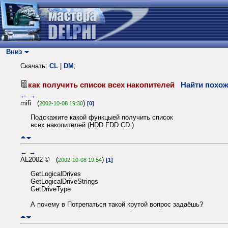
Вниз
Скачать:
CL
|
DM
;
как получить список всех накопителей
Найти похож
←
→
mifi (
)
2002-10-08 19:30
[0]
Подскажите какой функцыей получить список
всех накопителей (HDD FDD CD )
←
→
AL2002 © (
)
2002-10-08 19:54
[1]
GetLogicalDrives
GetLogicalDriveStrings
GetDriveType
А почему в Потрепаться такой крутой вопрос задаёшь?