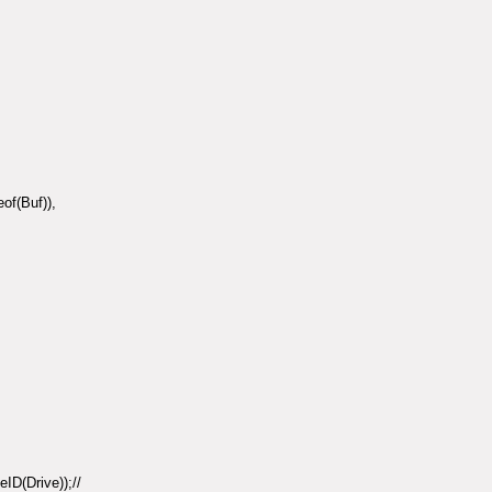
of(Buf)),
D(Drive));//