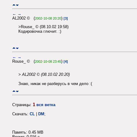
←
→
AL2002 © (
)
2002-10-08 20:20
[3]
>Rouse_ © (08.10.02 19:58)
Кодировочка глючит. :)
←
→
Rouse_ © (
)
2002-10-08 23:45
[4]
> AL2002 © (08.10.02 20:20)
Знаю, никак не разберусь в чем дело :(
1
Страницы:
вся ветка
Скачать:
CL
|
DM
;
Память: 0.45 MB
Время: 0.016 c