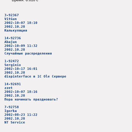
3-92367
VitGun
2002-10-07 18:10
2002.10.28
Калькуляция
14-92736
Abajun
2002-10-09 11:32
2002.10.28
Случайные распределения
1-92472
Serginio
2002-10-17 16:01
2002.10.28
dispinterface в 1С Ole Сервере
14-92691
zzet
2002-10-07 18:16
2002.10.28
Пора начинать праздновать?
7-92758
Igorka
2002-08-23 11:22
2002.10.28
NT Service