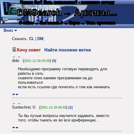
Нашли баг? Есть пожелания? - напишите автору
DMSearch
→ Архивы...
О сайте
→ Как искать?
→ Карта
→ Текс. протокол
Вниз
Скачать:
CL
|
DM
;
Хочу совет
Найти похожие ветки
←
→
dido (
)
2001-12-28 09:09
[0]
Необходимо программу готовую переводить для
работы в сеть
скажите плиз какими программами на до
пользоваться
если есть ссылки где почитать о том как начинать
←
→
Suntechnic © (
)
2001-12-28 09:58
[1]
Ты бы лучше вопросы научился задавать, вместо
того, чтобы тыкать их во все крнференции...