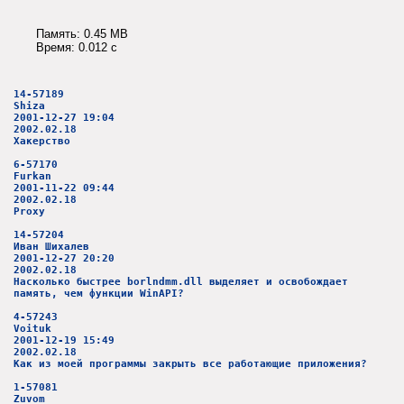
Память: 0.45 MB
Время: 0.012 c
14-57189
Shiza
2001-12-27 19:04
2002.02.18
Хакерство
6-57170
Furkan
2001-11-22 09:44
2002.02.18
Proxy
14-57204
Иван Шихалев
2001-12-27 20:20
2002.02.18
Насколько быстрее borlndmm.dll выделяет и освобождает
память, чем функции WinAPI?
4-57243
Voituk
2001-12-19 15:49
2002.02.18
Как из моей программы закрыть все работающие приложения?
1-57081
Zuvom