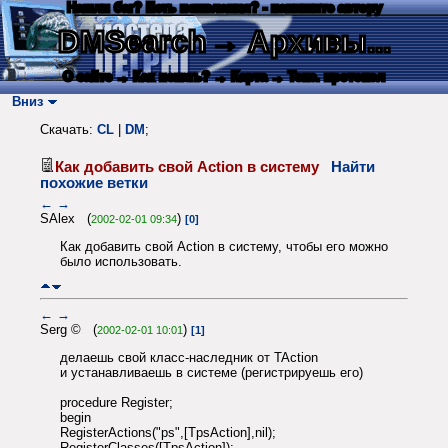
Нашли баг? Есть пожелания? - напишите автору
DMSearch
→ Архивы...
О сайте
→ Как искать?
→ Карта
→ Текс. протокол
Вниз
Скачать:
CL
|
DM
;
Как добавить свой Action в систему
Найти
похожие ветки
←
→
SAlex (
)
2002-02-01 09:34
[0]
Как добавить свой Action в систему, чтобы его можно
было использовать.
←
→
Serg © (
)
2002-02-01 10:01
[1]
делаешь свой класс-наследник от TAction
и устанавливаешь в системе (регистрируешь его)
procedure Register;
begin
RegisterActions("ps",[TpsAction],nil);
RegisterClasses([TpsAction]);