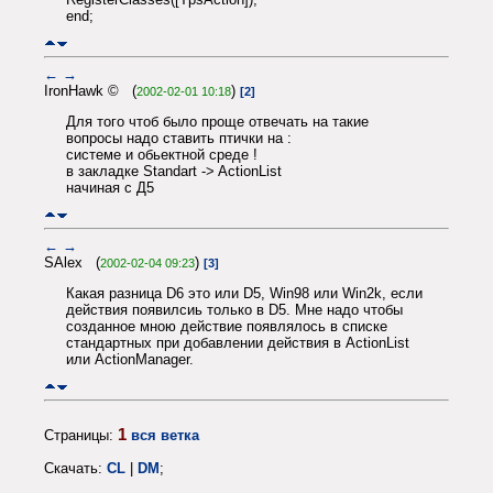
end;
←
→
IronHawk © (
)
2002-02-01 10:18
[2]
Для того чтоб было проще отвечать на такие
вопросы надо ставить птички на :
системе и обьектной среде !
в закладке Standart -> ActionList
начиная с Д5
←
→
SAlex (
)
2002-02-04 09:23
[3]
Какая разница D6 это или D5, Win98 или Win2k, если
действия появилсиь только в D5. Мне надо чтобы
созданное мною действие появлялось в списке
стандартных при добавлении действия в ActionList
или ActionManager.
1
Страницы:
вся ветка
Скачать:
CL
|
DM
;