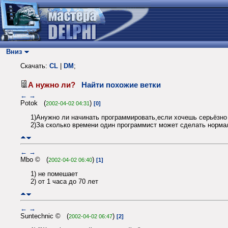
Вниз
Скачать:
CL
|
DM
;
А нужно ли?
Найти похожие ветки
←
→
Potok (
)
2002-04-02 04:31
[0]
1)Анужно ли начинать программировать,если хочешь серьёзно 
2)За сколько времени один программист может сделать норм
←
→
Mbo © (
)
2002-04-02 06:40
[1]
1) не помешает
2) от 1 часа до 70 лет
←
→
Suntechnic © (
)
2002-04-02 06:47
[2]