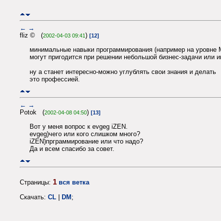
←
→
fliz © (
)
2002-04-03 09:41
[12]
минимальные навыки программирования (например на уровне 
могут пригодится при решении небольшой бизнес-задачи или 
ну а станет интересно-можно углублять свои знания и делать
это профессией.
←
→
Potok (
)
2002-04-08 04:50
[13]
Вот у меня вопрос к evgeg iZEN.
evgeg)чего или кого слишком много?
iZEN)прграммирование или что надо?
Да и всем спасибо за совет.
1
Страницы:
вся ветка
Скачать:
CL
|
DM
;