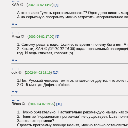
←
→
KAA © (
)
2002-04-02 14:38
[8]
А что значит "уметь программировать"? Одно дело писать макр
А на серьезную программу можно затратить неограниченное ко
←
→
Miwa © (
)
2002-04-02 17:00
[9]
1. Самому решать надо. Если есть время - почему бы и нет. А 
2. Кстати,
KAA © (02.04.02 14:38)
задал правильный наводящий 
год. И ведь глюкает, говорят ;о)
←
→
cok © (
)
2002-04-02 18:19
[10]
1.Нет. Русский человек тем и отличается от других, что хочет 
2.От 5 мин. до Дофига о`clock.
←
→
Лёша © (
)
2002-04-02 19:25
[11]
1. Нужно обязательно. Настаятельно рекомендую начать как хо
2. Понятие "нормальная программа" не существует. Есть поня
За сколько времени?
Сделать программу вообще нельзя, можно только остановиться