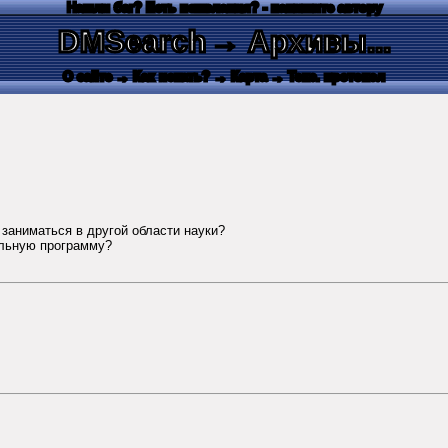
Нашли баг? Есть пожелания? - напишите автору
DMSearch
→ Архивы...
О сайте
→ Как искать?
→ Карта
→ Текс. протокол
заниматься в другой области науки?
альную программу?