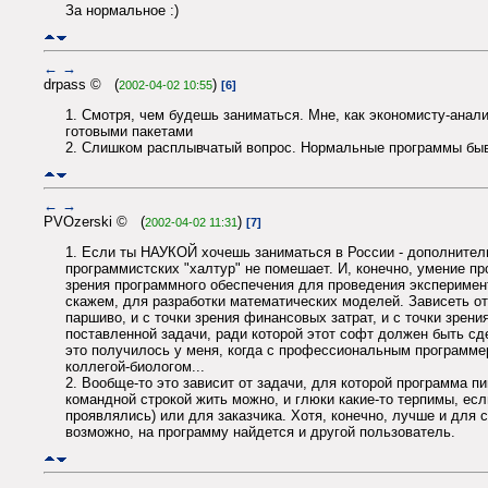
За нормальное :)
←
→
drpass © (
)
2002-04-02 10:55
[6]
1. Смотря, чем будешь заниматься. Мне, как экономисту-анали
готовыми пакетами
2. Слишком расплывчатый вопрос. Нормальные программы бы
←
→
PVOzerski © (
)
2002-04-02 11:31
[7]
1. Если ты НАУКОЙ хочешь заниматься в России - дополнител
программистских "халтур" не помешает. И, конечно, умение п
зрения программного обеспечения для проведения эксперимент
скажем, для разработки математических моделей. Зависеть от 
паршиво, и с точки зрения финансовых затрат, и с точки зрен
поставленной задачи, ради которой этот софт должен быть сде
это получилось у меня, когда с профессиональным программе
коллегой-биологом...
2. Вообще-то это зависит от задачи, для которой программа пиш
командной строкой жить можно, и глюки какие-то терпимы, если
проявлялись) или для заказчика. Хотя, конечно, лучше и для с
возможно, на программу найдется и другой пользователь.