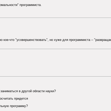
ормальности" программиста.
 кое-что "усовершенствовать", но хуже для программиста -- "развращает
заниматься в другой области науки?
посчитать придется
альную программу?