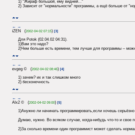
1) "Жираф большой, ему видней..."
2) Зависит от "нормальности" программы, а ещё больше от "н
←
→
iZEN (
)
2002-04-02 07:15
[3]
Для Potok (02.04.02 04:31).
1)Вам это надо?
2)Чем больше есть времени, тем лучше для программы -- можно
←
→
evgeg © (
)
2002-04-02 08:46
[4]
1) зачем? их и так слишком много
2) бесконечность
←
→
Alx2 © (
)
2002-04-02 09:00
[5]
1)Анужно ли начинать программировать,если хочешь серьёзно 
Думаю, нужно. Во всяком случае, когда-нибудь что-то и свое 
2)За сколько времени один программист может сделать норм