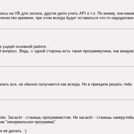
осы на VB для эксела, другое дело учить API и т.п. По моему, кое-как
личество времени, при этом всегда будет оставаться что-то недоделан
в ущерб основной работе...
вопросс. Ведь, с одной стороны есть такая программулина, как виндов
знать все, но обычно получается как всегда. Но в принципе решать тебе.
би. Засасёт - станешь программистом. Не засасёт - станешь наикрутейш
тие "ненормальноя программа".
 её делать. :)