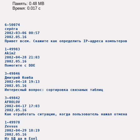
Память: 0.48 MB
Время: 0.017 c
6-50074
серёга
2002-03-06 00:57
2002.05.16
Привет всем. Скажите как определить IP-адреса компьтеров
1-49983
Akim2
2002-04-28 21:03
2002.05.16
Помогите с DDE
3-49846
Дмитрий Ковба
2002-04-18 19:13
2002.05.16
Интересный вопрос: сортировка связаных таблиц
3-49842
AFROLOV
2002-04-17 17:03
2002.05.16
Как отработать ситуацию, когда пользователь нажал отмена
1-49978
Zevsus
2002-04-29 18:19
2002.05.16
Из БД да в Exel