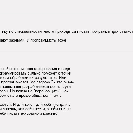
тику по специальности, часто приходится писать программы для статист
вают разными. И программисты тоже
ьный источник финансирования в виде
рограммировать сильно поможет с точки
ов и обработки их результатов. Или,
программистов "со стороны" - это очень
ия понимания разработчиком софта сути
лан. Но важно не "переборщить", как
ром стало проще общаться, чем с
ется. И для кого - для себя (когда и с
 знаешь, как себя вести, чтобы они не
ебя писать аккуратно и красиво: