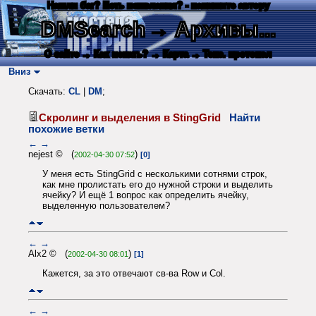
Нашли баг? Есть пожелания? - напишите автору
DMSearch
→ Архивы...
О сайте
→ Как искать?
→ Карта
→ Текс. протокол
Вниз
Скачать:
CL
|
DM
;
Скролинг и выделения в StingGrid
Найти
похожие ветки
←
→
nejest © (
)
2002-04-30 07:52
[0]
У меня есть StingGrid с несколькими сотнями строк,
как мне пролистать его до нужной строки и выделить
ячейку? И ещё 1 вопрос как определить ячейку,
выделенную пользователем?
←
→
Alx2 © (
)
2002-04-30 08:01
[1]
Кажется, за это отвечают св-ва Row и Col.
←
→