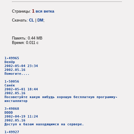
1
Страницы:
вся ветка
Скачать:
CL
|
DM
;
Память: 0.44 MB
Время: 0.011 c
1-49965
DenUp
2002-05-04 23:34
2002.05.16
Помогите....
1-50056
Санёк
2002-05-01 18:44
2002.05.16
Посоветуйте какую нибудь хорошую бесплатную программу-
инсталлятор
3-49868
DDDD
2002-04-19 11:24
2002.05.16
Доступ к базам находящимся на сервере.
1-49927