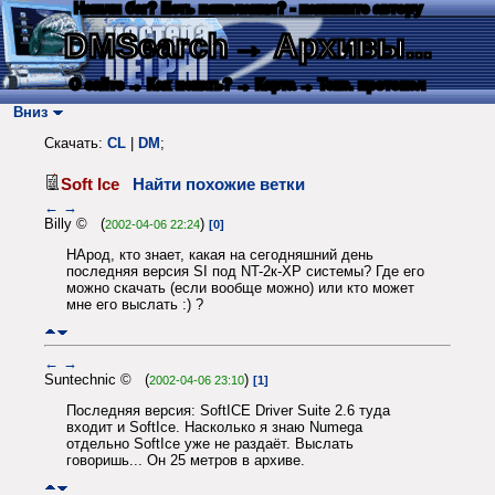
Нашли баг? Есть пожелания? - напишите автору
DMSearch
→ Архивы...
О сайте
→ Как искать?
→ Карта
→ Текс. протокол
Вниз
Скачать:
CL
|
DM
;
Soft Ice
Найти похожие ветки
←
→
Billy © (
)
2002-04-06 22:24
[0]
НАрод, кто знает, какая на сегодняшний день
последняя версия SI под NT-2к-ХР системы? Где его
можно скачать (если вообще можно) или кто может
мне его выслать :) ?
←
→
Suntechnic © (
)
2002-04-06 23:10
[1]
Последняя версия: SoftICE Driver Suite 2.6 туда
входит и SoftIce. Насколько я знаю Numega
отдельно SoftIce уже не раздаёт. Выслать
говоришь... Он 25 метров в архиве.