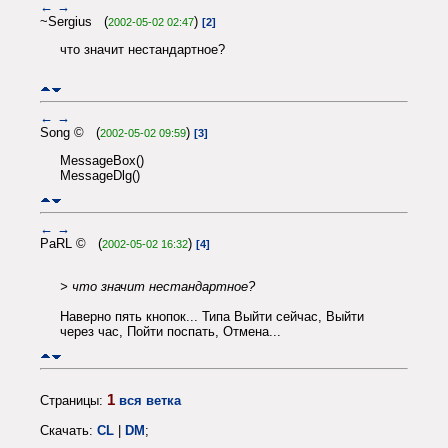
←
→
~Sergius (
)
2002-05-02 02:47
[2]
что значит нестандартное?
←
→
Song © (
)
2002-05-02 09:59
[3]
MessageBox()
MessageDlg()
←
→
PaRL © (
)
2002-05-02 16:32
[4]
> что значит нестандартное?
Наверно пять кнопок... Типа Выйти сейчас, Выйти
через час, Пойти поспать, Отмена...
1
Страницы:
вся ветка
Скачать:
CL
|
DM
;