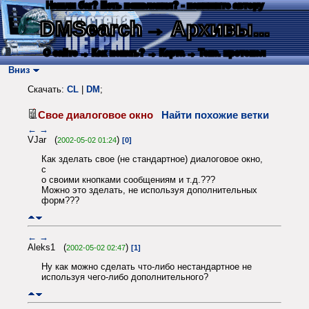
Нашли баг? Есть пожелания? - напишите автору
DMSearch
→ Архивы...
О сайте
→ Как искать?
→ Карта
→ Текс. протокол
Вниз
Скачать:
CL
|
DM
;
Свое диалоговое окно
Найти похожие ветки
←
→
VJar (
)
2002-05-02 01:24
[0]
Как зделать свое (не стандартное) диалоговое окно,
с
о своими кнопками сообщениям и т.д.???
Можно это зделать, не используя дополнительных
форм???
←
→
Aleks1 (
)
2002-05-02 02:47
[1]
Ну как можно сделать что-либо нестандартное не
используя чего-либо дополнительного?