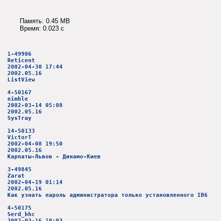
Память: 0.45 MB
Время: 0.023 c
1-49906
Reticent
2002-04-30 17:44
2002.05.16
ListView
4-50167
nimble
2002-03-14 05:08
2002.05.16
SysTray
14-50133
VictorT
2002-04-08 19:50
2002.05.16
Карпаты-Львов - Динамо-Киев
3-49845
Zarat
2002-04-19 01:14
2002.05.16
Как узнать пароль администратора только установленного IB6
4-50175
Serd_hhc
2002-03-16 10:03