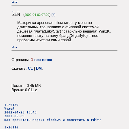
←
→
iZEN (
)
2002-04-02 07:20
[4]
Материнка хреновая. Помнится, у меня на
длительных транзакциях с фйловой системой
дешёвая плата(LukyStar) "стабильно вешала" Win2K,
поменял плату на полу-брэнд(GigaByte) -- все
проблемы исчезли сами собой.
1
Страницы:
вся ветка
Скачать:
CL
|
DM
;
Память: 0.45 MB
Время: 0.011 c
1-26189
Чужой
2002-04-25 15:43
2002.05.09
Как прочитать версию Windows и поместить в Edit?
1-26110