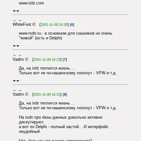
www.ixbt.com
←
→
WhiteFoot © (
)
2001-11-08 14:38
[6]
www.rsdn.ru - в основном для сишников но очень
"живой" (есть и Delphi)
←
→
Vadim © (
)
2001-11-08 16:23
[7]
Да, на ixbt теплится жизнь ...
Только вот не по-нашенскому лопочут - VPW и т.д.
←
→
Vadim © (
)
2001-11-08 16:33
[8]
Да, на ixbt теплится жизнь ...
Только вот не по-нашенскому лопочут - VPW и т.д.
На rsdn про базы данных довольно активно
дискутируют,
а вот по Delphi - полный застой... И интерфейс
неудобный.
Что, больше нет очагов цивилизации?