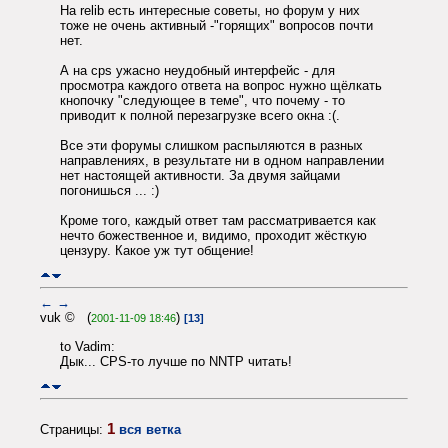
На relib есть интересные советы, но форум у них
тоже не очень активный -"горящих" вопросов почти
нет.
А на cps ужасно неудобный интерфейс - для
просмотра каждого ответа на вопрос нужно щёлкать
кнопочку "следующее в теме", что почему - то
приводит к полной перезагрузке всего окна :(.
Все эти форумы слишком распыляются в разных
направлениях, в результате ни в одном направлении
нет настоящей активности. За двумя зайцами
погонишься ... :)
Кроме того, каждый ответ там рассматривается как
нечто божественное и, видимо, проходит жёсткую
цензуру. Какое уж тут общение!
←
→
vuk © (
)
2001-11-09 18:46
[13]
to Vadim:
Дык... CPS-то лучше по NNTP читать!
1
Страницы:
вся ветка