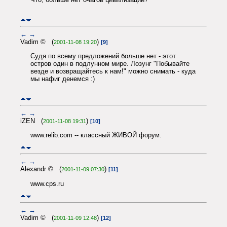
←
→
Vadim © (
)
2001-11-08 19:20
[9]
Судя по всему предложений больше нет - этот
остров один в подлунном мире. Лозунг "Побывайте
везде и возвращайтесь к нам!" можно снимать - куда
мы нафиг денемся :)
←
→
iZEN (
)
2001-11-08 19:31
[10]
www.relib.com -- классный ЖИВОЙ форум.
←
→
Alexandr © (
)
2001-11-09 07:30
[11]
www.cps.ru
←
→
Vadim © (
)
2001-11-09 12:48
[12]