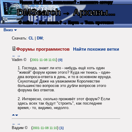
Нашли баг? Есть пожелания? - напишите автору
DMSearch
→ Архивы...
О сайте
→ Как искать?
→ Карта
→ Текс. протокол
Вниз
Скачать:
CL
|
DM
;
Форумы программистов
Найти похожие ветки
←
→
Vadim © (
)
2001-11-08 11:01
[0]
1. Господа, знает ли кто - нибудь ещё хоть один
"живой" форум кроме этого? Куда ни ткнись - один-
два вопроса-ответа в день, и то в основном ерунда.
Скукотища! Даже на уважаемом Королевстве
большинство вопросов это дубли вопросов этого
форума без ответов.
2. Интересно, сколько проживёт этот форум? Если
здесь всех так будут "строить", как последнее
время,- то, видимо, недолго.
←
→
Вадим © (
)
2001-11-08 11:10
[1]