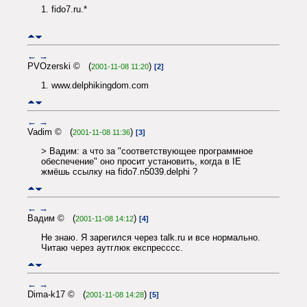
1. fido7.ru.*
←
→
PVOzerski © (
)
2001-11-08 11:20
[2]
1. www.delphikingdom.com
←
→
Vadim © (
)
2001-11-08 11:36
[3]
> Вадим: а что за "соответствующее программное
обеспечение" оно просит установить, когда в IE
жмёшь ссылку на fido7.n5039.delphi ?
←
→
Вадим © (
)
2001-11-08 14:12
[4]
Не знаю. Я зарегился через talk.ru и все нормально.
Читаю через аутглюк експресссс.
←
→
Dima-k17 © (
)
2001-11-08 14:28
[5]