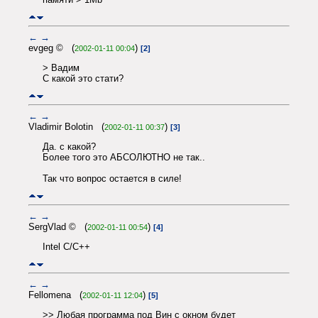
←
→
evgeg © (
)
2002-01-11 00:04
[2]
> Вадим
С какой это стати?
←
→
Vladimir Bolotin (
)
2002-01-11 00:37
[3]
Да. с какой?
Более того это АБСОЛЮТНО не так..
Так что вопрос остается в силе!
←
→
SergVlad © (
)
2002-01-11 00:54
[4]
Intel C/C++
←
→
Fellomena (
)
2002-01-11 12:04
[5]
>> Любая программа под Вин с окном будет