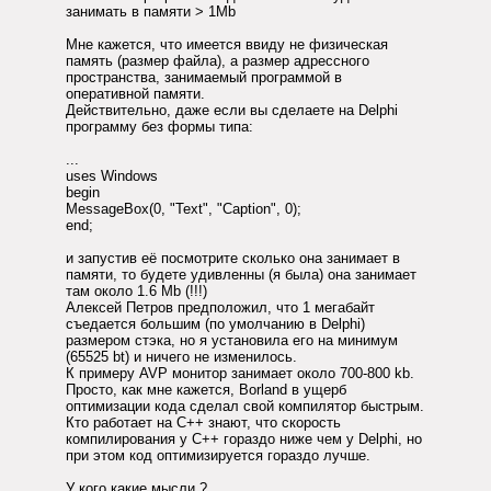
занимать в памяти > 1Mb
Мне кажется, что имеется ввиду не физическая
память (размер файла), а размер адрессного
пространства, занимаемый программой в
оперативной памяти.
Действительно, даже если вы сделаете на Delphi
программу без формы типа:
...
uses Windows
begin
MessageBox(0, "Text", "Caption", 0);
end;
и запустив её посмотрите сколько она занимает в
памяти, то будете удивленны (я была) она занимает
там около 1.6 Mb (!!!)
Алексей Петров предположил, что 1 мегабайт
съедается большим (по умолчанию в Delphi)
размером стэка, но я установила его на минимум
(65525 bt) и ничего не изменилось.
К примеру AVP монитор занимает около 700-800 kb.
Просто, как мне кажется, Borland в ущерб
оптимизации кода сделал свой компилятор быстрым.
Кто работает на С++ знают, что скорость
компилирования у C++ гораздо ниже чем у Delphi, но
при этом код оптимизируется гораздо лучше.
У кого какие мысли ?