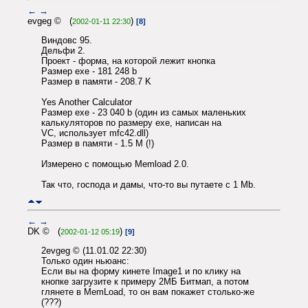
←
→
evgeg © (
)
2002-01-11 22:30
[8]
Виндовс 95.
Дельфи 2.
Проект - форма, на которой лежит кнопка
Размер exe - 181 248 b
Размер в памяти - 208.7 K
Yes Another Calculator
Размер exe - 23 040 b (один из самых маленьких
калькуляторов по размеру exe, написан на
VC, использует mfc42.dll)
Размер в памяти - 1.5 M (!)
Измерено с помощью Memload 2.0.
Так что, господа и дамы, что-то вы путаете с 1 Mb.
←
→
DK © (
)
2002-01-12 05:19
[9]
2evgeg © (11.01.02 22:30)
Только один ньюанс:
Если вы на форму кинете Image1 и по клику на
кнопке загрузите к примеру 2МБ Битмап, а потом
глянете в MemLoad, то он вам покажет столько-же
(???)