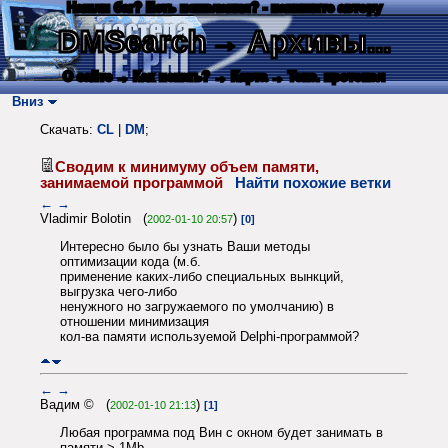
Нашли баг? Есть пожелания? - напишите автору
DMSearch
→ Архивы...
О сайте
→ Как искать?
→ Карта
→ Текс. протокол
Вниз
Скачать:
CL
|
DM
;
Сводим к минимуму объем памяти,
занимаемой программой
Найти похожие ветки
←
→
Vladimir Bolotin (
)
2002-01-10 20:57
[0]
Интересно было бы узнать Ваши методы
оптимизации кода (м.б.
применение каких-либо специальных вынкций,
выгрузка чего-либо
ненужного но загружаемого по умолчанию) в
отношении минимизация
кол-ва памяти используемой Delphi-программой?
←
→
Вадим © (
)
2002-01-10 21:13
[1]
Любая программа под Вин с окном будет занимать в
памяти > 1Mb