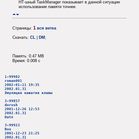
НТ-шный TaskManager показывает в данной ситуации
использование памяти точнее.
1
Страницы:
вся ветка
Скачать:
CL
|
DM
;
Память: 0.47 MB
Время: 0.008 c
1-99982
roman001
2002-01-11 19:35
2002.01.31
Эмуляция нажатия клавы
3-99857
dorosh
2001-12-26 12:53
2002.01.31
Date
3-99923
Boo
2001-12-23 21:25
2002.01.31