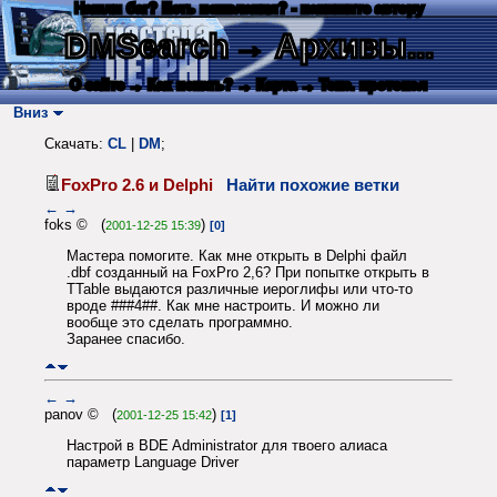
Нашли баг? Есть пожелания? - напишите автору
DMSearch
→ Архивы...
О сайте
→ Как искать?
→ Карта
→ Текс. протокол
Вниз
Скачать:
CL
|
DM
;
FoxPro 2.6 и Delphi
Найти похожие ветки
←
→
foks © (
)
2001-12-25 15:39
[0]
Мастера помогите. Как мне открыть в Delphi файл
.dbf созданный на FoxPro 2,6? При попытке открыть в
TTable выдаются различные иероглифы или что-то
вроде ###4##. Как мне настроить. И можно ли
вообще это сделать программно.
Заранее спасибо.
←
→
panov © (
)
2001-12-25 15:42
[1]
Настрой в BDE Administrator для твоего алиаса
параметр Language Driver