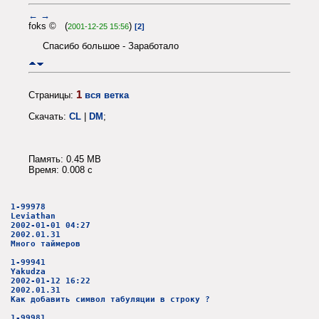
←
→
foks © (
)
2001-12-25 15:56
[2]
Спасибо большое - Заработало
1
Страницы:
вся ветка
Скачать:
CL
|
DM
;
Память: 0.45 MB
Время: 0.008 c
1-99978
Leviathan
2002-01-01 04:27
2002.01.31
Много таймеров
1-99941
Yakudza
2002-01-12 16:22
2002.01.31
Как добавить символ табуляции в строку ?
1-99981