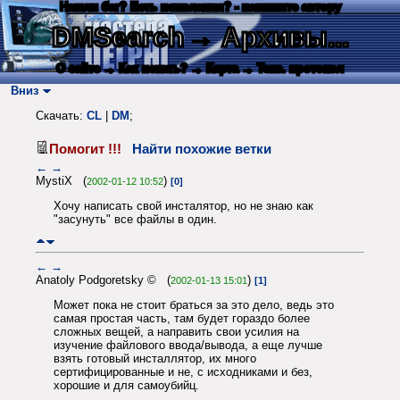
Нашли баг? Есть пожелания? - напишите автору
DMSearch
→ Архивы...
О сайте
→ Как искать?
→ Карта
→ Текс. протокол
Вниз
Скачать:
CL
|
DM
;
Помогит !!!
Найти похожие ветки
←
→
MystiX (
)
2002-01-12 10:52
[0]
Хочу написать свой инсталятор, но не знаю как
"засунуть" все файлы в один.
←
→
Anatoly Podgoretsky © (
)
2002-01-13 15:01
[1]
Может пока не стоит браться за это дело, ведь это
самая простая часть, там будет гораздо более
сложных вещей, а направить свои усилия на
изучение файлового ввода/вывода, а еще лучше
взять готовый инсталлятор, их много
сертифицированные и не, с исходниками и без,
хорошие и для самоубийц.