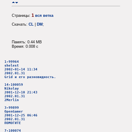
1
Страницы:
вся ветка
Скачать:
CL
|
DM
;
Память: 0.44 MB
Время: 0.008 c
1-99964
shelest
2002-01-14 11:34
2002.01.31
Grid и его разновидность.
14-100059
Nikolay
2001-12-10 21:43
2002.01.31
2Merlin
3-99899
OpenGamer
2001-12-25 06:46
2002.01.31
ПОМОГИТЕ
7-100074